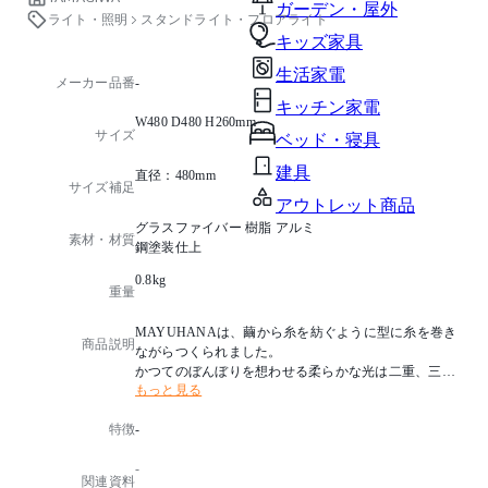
ガーデン・屋外
ライト・照明
スタンドライト・フロアライト
キッズ家具
生活家電
メーカー品番
-
キッチン家電
W480 D480 H260mm
サイズ
ベッド・寝具
建具
直径：480mm
サイズ補足
アウトレット商品
グラスファイバー 樹脂 アルミ
素材・材質
鋼塗装仕上
0.8kg
重量
MAYUHANAは、繭から糸を紡ぐように型に糸を巻き
商品説明
ながらつくられました。
かつてのぼんぼりを想わせる柔らかな光は二重、三重
もっと見る
のシェルターを透過することで、さらに柔らかさを増
し、谷崎潤一郎の「陰翳礼讃」の光をイメージさせま
特徴
-
す。
-
デザイナー：伊東 豊雄
関連資料