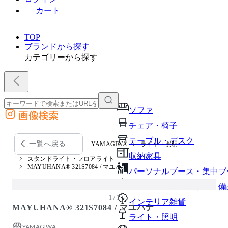
カート
TOP
ブランドから探す
カテゴリーから探す
ソファ
画像検索
外部サイトの商品をカートに追加
チェア・椅子
他のサイトで見つけた商品ページのURLを貼り付けて、カートに追加できます
テーブル・デスク
一覧へ戻る
YAMAGIWA
ライト・照明
収納家具
スタンドライト・フロアライト
MAYUHANA® 321S7084 / マユハナ
パーソナルブース・集中ブ
オフィスアクセサリー・備
1 / 1
インテリア雑貨
MAYUHANA® 321S7084 / マユハナ
ライト・照明
YAMAGIWA