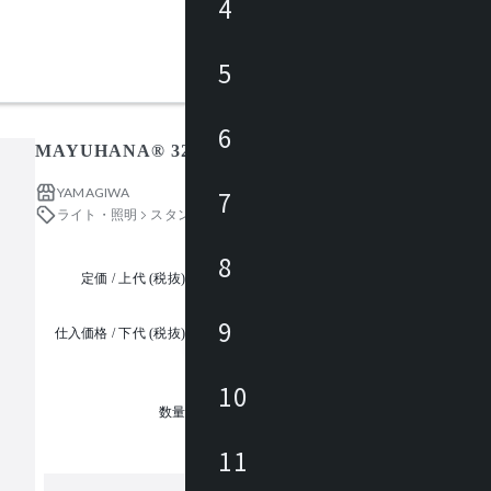
4
5
6
MAYUHANA® 321S7401W / マユハナ
YAMAGIWA
7
ライト・照明
スタンドライト・フロアライト
8
定価 / 上代 (税抜)
都度見積
9
仕入価格 / 下代 (税抜)
¥
10
1
数量
11