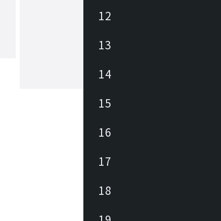
12
ヤマギワ
13
1923年の創業以来、日本の照明業界に
パイオニアとして革新的な照明器具・
追求してきました。「The Art of Light
もと、美しい暮らしと社会の実現に向
14
が生み出す美しい情緒的価値を社会に
もっと見る
続けています。
15
16
17
18
19