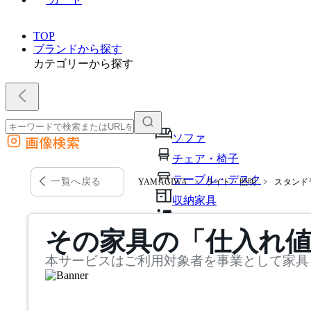
TOP
ブランドから探す
カテゴリーから探す
ソファ
画像検索
外部サイトの商品をカートに追加
チェア・椅子
他のサイトで見つけた商品ページのURLを貼り付けて、カートに追加できます
テーブル・デスク
一覧へ戻る
YAMAGIWA
ライト・照明
スタンド
収納家具
パーソナルブース・集中ブ
その家具の「仕入れ
オフィスアクセサリー・備
本サービスはご利用対象者を事業として家具
インテリア雑貨
ライト・照明
ガーデン・屋外