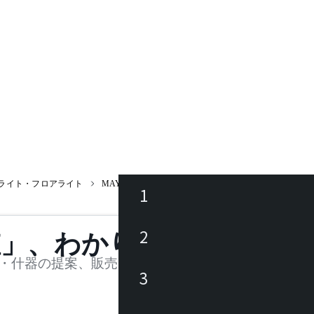
ライト・フロアライト
MAYUHANA® 321S7401W / マユハナ
1
ース
2
値」、わかります。
品
・什器の提案、販売を行う法人様および個人事業主
3