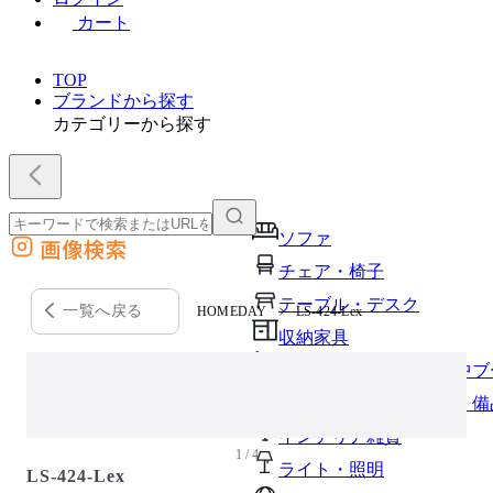
カート
TOP
ブランドから探す
カテゴリーから探す
ソファ
画像検索
外部サイトの商品をカートに追加
チェア・椅子
他のサイトで見つけた商品ページのURLを貼り付けて、カートに追加できます
テーブル・デスク
一覧へ戻る
HOMEDAY
LS-424-Lex
収納家具
パーソナルブース・集中ブ
オフィスアクセサリー・備
インテリア雑貨
1 / 4
ライト・照明
LS-424-Lex