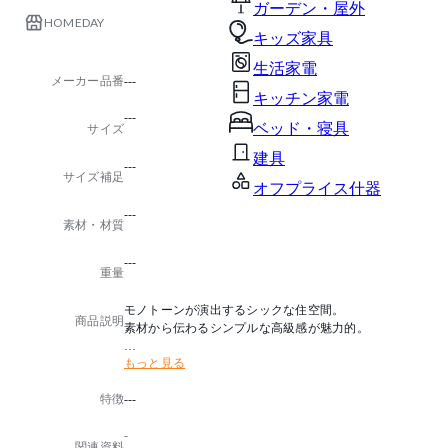
ガーデン・屋外
HOMEDAY
キッズ家具
生活家電
メーカー品番
---
キッチン家電
---
ベッド・寝具
サイズ
建具
---
サイズ補足
オフプライス什器
---
素材・材質
---
重量
モノトーンが演出するシックな住空間。
商品説明
素材から伝わるシンプルな高級感が魅力的。
もっと見る
■Lexとは
本革のような風合いとスウェード調のしなやかな感触
特徴
---
を持ち合わせた張地です。
本革の面倒なメンテナンスは不要。汚れに強く、お手
-
入れしやすいように加工された新素材です。
関連資料