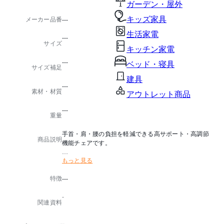
ガーデン・屋外
キッズ家具
メーカー品番
---
生活家電
---
サイズ
キッチン家電
---
ベッド・寝具
サイズ補足
建具
---
素材・材質
アウトレット商品
---
重量
手首・肩・腰の負担を軽減できる高サポート・高調節
商品説明
機能チェアです。
もっと見る
■シンクロロッキング
背と座が一定の割合(2.6：1)で連動しながらロッキング
特徴
---
し、後傾姿勢をとっても、腰が前にずれるような不快
感を軽減します。※ 背の固定はできません。
-
関連資料
■アジャスト機能で着座姿勢をサポート
・座奥行き調節