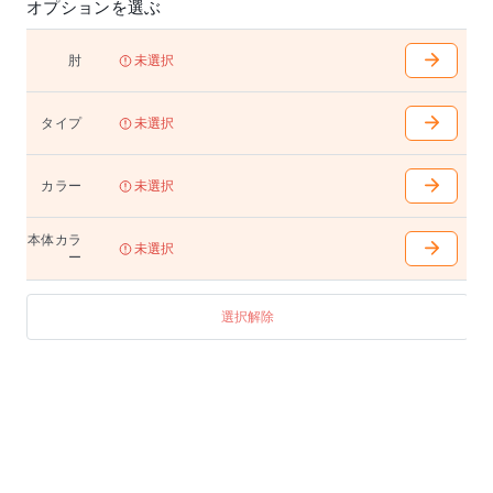
体型や作業内容、好みにあわせて、背もたれまでの奥
オプションを選ぶ
行を簡単に調節することができます。
・背・座の張り地交換が可能
肘
未選択
張り地が汚れた場合や、オフィスの模様替えに、クッ
ションを変えずに張り地だけを交換できます。※交換
は工場対応となります。詳しくは販売店までお問合せ
タイプ
未選択
ください。
・肘の調節(肘付タイプ)
カラー
未選択
肘の高さを、10mmピッチ7段階の高さに調節できます
。また、肘パッドの左右角度(10度)を調節できます。
本体カラ
未選択
ー
選択解除