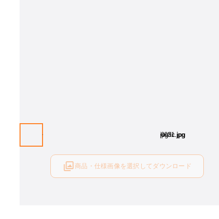
背がロッキングし、ワーカーの姿勢に対応します。また、座面裏のダイ
ロッキングの強さ調節も可能です。
商品・仕様画像を選択してダウンロード
ログイン後にご利用可能です