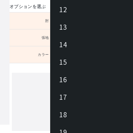
オプションを選ぶ
12
肘
未選択
13
張地
未選択
ヤルで
14
カラー
未選択
15
16
プラス
17
プラスグループは1948年創業以来、快
マートな仕事空間と生活文化を実現す
18
・サービスを提供しています。プラス
観であるユニークネスの追求・お客様
生活者視点・自由と個の尊重・デザイ
19
もっと見る
こだわり・挑戦と改革に向けてチャレ