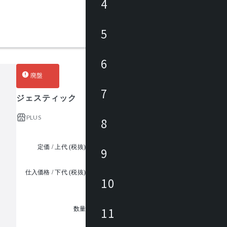
4
5
6
廃盤
7
ジェスティック
PLUS
8
定価 / 上代 (税抜)
¥29,700 ~
9
仕入価格 / 下代 (税抜)
¥
10
1
11
数量