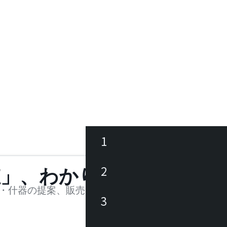
1
ース
2
値」、わかります。
品
・什器の提案、販売を行う法人様および個人事業主
3