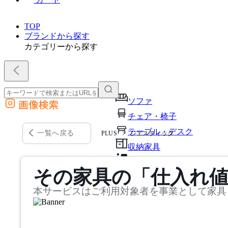
TOP
ブランドから探す
カテゴリーから探す
ソファ
画像検索
外部サイトの商品をカートに追加
チェア・椅子
他のサイトで見つけた商品ページのURLを貼り付けて、カートに追加できます
テーブル・デスク
一覧へ戻る
PLUS
ジェスティック
収納家具
パーソナルブース・集中ブ
その家具の「仕入れ
オフィスアクセサリー・備
本サービスはご利用対象者を事業として家具
インテリア雑貨
ライト・照明
ガーデン・屋外