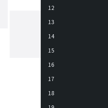
12
13
プラス
14
プラスグループは1948年創業以来、快
マートな仕事空間と生活文化を実現す
・サービスを提供しています。プラス
15
観であるユニークネスの追求・お客様
生活者視点・自由と個の尊重・デザイ
もっと見る
こだわり・挑戦と改革に向けてチャレ
ながら、常に美しいもの、心地よいも
16
求し提供し続けます。
17
18
19