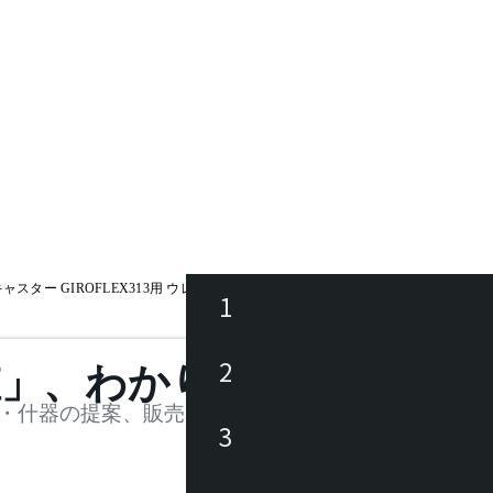
用キャスター GIROFLEX313用 ウレタンキャスター ブレーキなし
1
ース
2
値」、わかります。
品
・什器の提案、販売を行う法人様および個人事業主
3