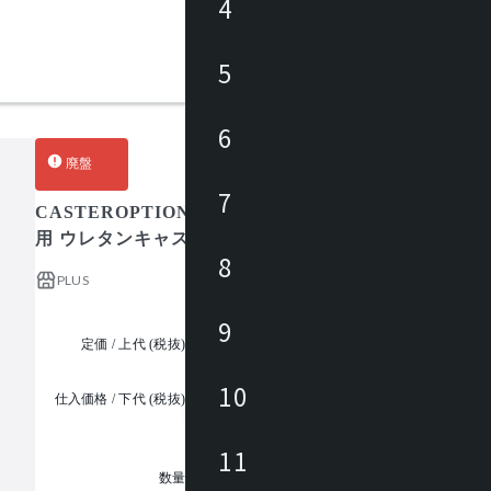
4
5
6
廃盤
7
CASTEROPTION 回転脚タイプ用キャスター GIROFL
用 ウレタンキャスター ブレーキなし
8
PLUS
9
定価 / 上代 (税抜)
¥9,300 ~
10
仕入価格 / 下代 (税抜)
¥
11
1
数量