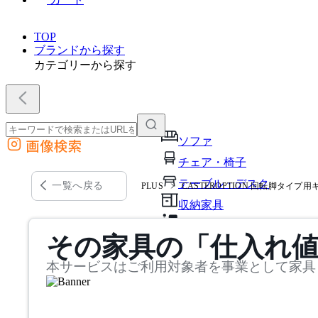
TOP
ブランドから探す
カテゴリーから探す
ソファ
画像検索
外部サイトの商品をカートに追加
チェア・椅子
他のサイトで見つけた商品ページのURLを貼り付けて、カートに追加できます
テーブル・デスク
一覧へ戻る
PLUS
CASTEROPTION 回転脚タイプ
収納家具
パーソナルブース・集中ブ
その家具の「仕入れ
オフィスアクセサリー・備
本サービスはご利用対象者を事業として家具
インテリア雑貨
ライト・照明
ガーデン・屋外