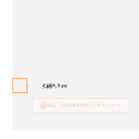
画像はイメージとなります[塗色：DRN]。塗色をお選び下さい。
商品・仕様画像を選択してダウンロード
ログイン後にご利用可能です