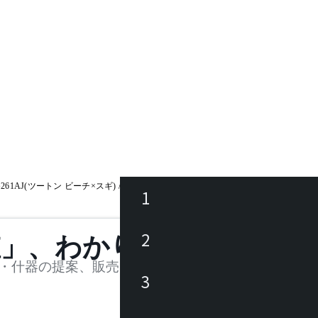
G261AJ(ツートン ビーチ×スギ) / クレセント
1
ース
2
値」、わかります。
品
・什器の提案、販売を行う法人様および個人事業主
3