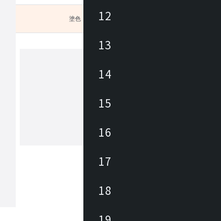
12
塗色
未選択
13
14
ヒダ
15
1920年に飛騨高山で創業した木工家具
ー。飛鳥時代から続く匠文化を背景に
年、地域の発展を願う有志が、ブナを
、曲木家具づくりをはじめました。先
16
のひたむきな努力と挑戦により、飛騨
もっと見る
を代表する家具の産地に発展しました
からも私たちは森林資源の探求を重ね
17
温もりある暮らしをお届けしたいと考
。新たな創造を可能とし、その魅力を
人々が集う場所へ。創業の地である飛
18
木工の聖地」とすることが飛騨産業の
。
19