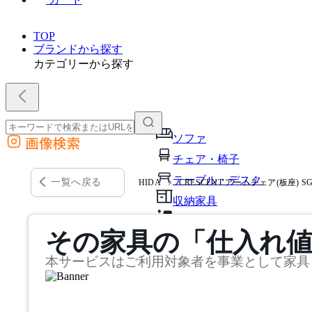
TOP
ブランドから探す
カテゴリーから探す
ソファ
画像検索
外部サイトの商品をカートに追加
チェア・椅子
他のサイトで見つけた商品ページのURLを貼り付けて、カートに追加できます
テーブル・デスク
一覧へ戻る
HIDA
CRESCENT アームチェア(板座) S
収納家具
パーソナルブース・集中ブ
その家具の「仕入れ
オフィスアクセサリー・備
本サービスはご利用対象者を事業として家具
インテリア雑貨
ライト・照明
ガーデン・屋外