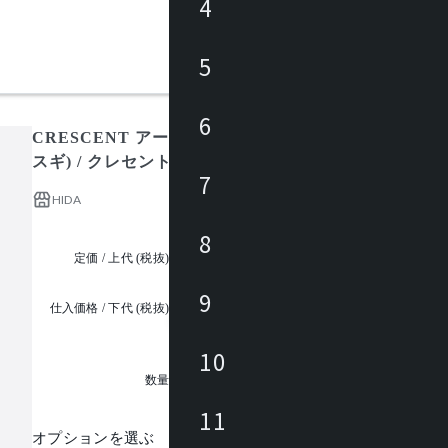
4
5
6
CRESCENT アームチェア(板座) SG261AJ(ツートン
スギ) / クレセント
7
HIDA
8
定価 / 上代 (税抜)
都度見積
9
仕入価格 / 下代 (税抜)
¥
10
1
数量
11
オプションを選ぶ