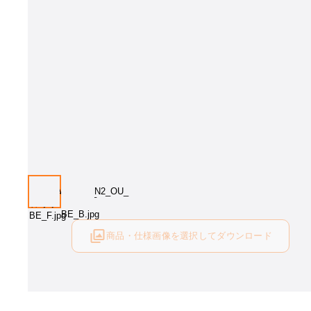
画像はイメージとなります[塗色：OU、張地：ルッソBE]。塗色・張地を
下さい。
商品・仕様画像を選択してダウンロード
ログイン後にご利用可能です