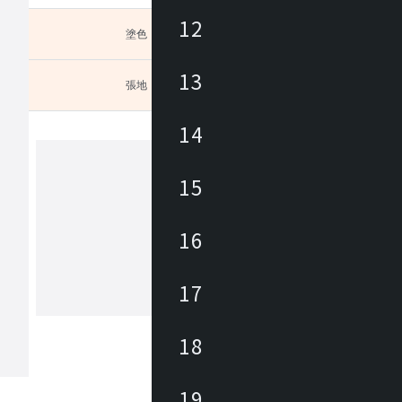
12
塗色
未選択
13
張地
未選択
お選び
14
15
ヒダ
1920年に飛騨高山で創業した木工家具
16
ー。飛鳥時代から続く匠文化を背景に
年、地域の発展を願う有志が、ブナを
、曲木家具づくりをはじめました。先
17
のひたむきな努力と挑戦により、飛騨
もっと見る
を代表する家具の産地に発展しました
からも私たちは森林資源の探求を重ね
18
温もりある暮らしをお届けしたいと考
。新たな創造を可能とし、その魅力を
人々が集う場所へ。創業の地である飛
19
木工の聖地」とすることが飛騨産業の