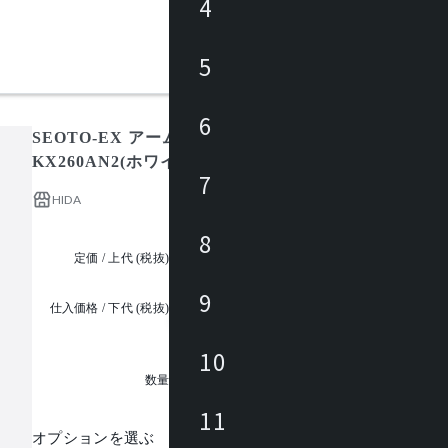
4
5
6
SEOTO-EX アームチェア(張り座) レギュラータイプ
KX260AN2(ホワイトオーク) / セオト-EX
7
HIDA
8
定価 / 上代 (税抜)
都度見積
9
仕入価格 / 下代 (税抜)
¥
10
1
数量
11
オプションを選ぶ