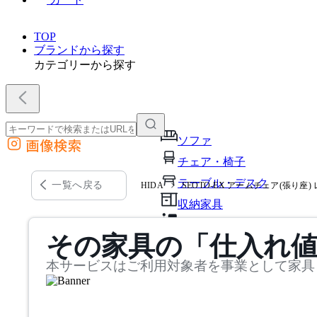
TOP
ブランドから探す
カテゴリーから探す
ソファ
画像検索
外部サイトの商品をカートに追加
チェア・椅子
他のサイトで見つけた商品ページのURLを貼り付けて、カートに追加できます
テーブル・デスク
一覧へ戻る
HIDA
SEOTO-EX アームチェア(張り座)
収納家具
パーソナルブース・集中ブ
その家具の「仕入れ
オフィスアクセサリー・備
本サービスはご利用対象者を事業として家具
インテリア雑貨
ライト・照明
ガーデン・屋外