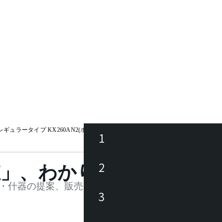
 レギュラータイプ KX260AN2(ホワイトオーク) / セオト-EX
1
ース
2
値」、わかります。
品
・什器の提案、販売を行う法人様および個人事業主
3