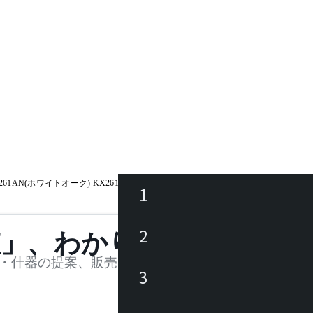
61AN(ホワイトオーク) KX261AB(ビーチ) KX261AU(ウォルナット) / セオト-EX
1
ース
2
値」、わかります。
品
・什器の提案、販売を行う法人様および個人事業主
3