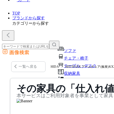
TOP
ブランドから探す
カテゴリーから探す
ソファ
画像検索
外部サイトの商品をカートに追加
チェア・椅子
他のサイトで見つけた商品ページのURLを貼り付けて、カートに追加できます
テーブル・デスク
一覧へ戻る
HIDA
SEOTO-EX アームチェア(板座)KX2
収納家具
パーソナルブース・集中ブ
その家具の「仕入れ
オフィスアクセサリー・備
本サービスはご利用対象者を事業として家具
インテリア雑貨
ライト・照明
ガーデン・屋外