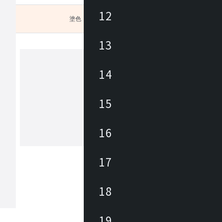
12
塗色
未選択
13
14
ヒダ
15
1920年に飛騨高山で創業した木工家具
ー。飛鳥時代から続く匠文化を背景に
年、地域の発展を願う有志が、ブナを
、曲木家具づくりをはじめました。先
16
のひたむきな努力と挑戦により、飛騨
もっと見る
を代表する家具の産地に発展しました
からも私たちは森林資源の探求を重ね
17
温もりある暮らしをお届けしたいと考
。新たな創造を可能とし、その魅力を
人々が集う場所へ。創業の地である飛
18
木工の聖地」とすることが飛騨産業の
。
19