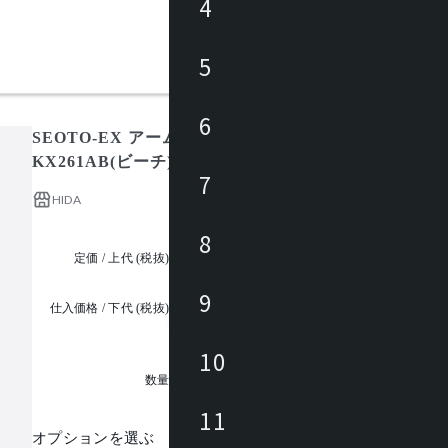
4
5
6
SEOTO-EX アームチェア(板座)KX261AN(ホワイトオ
KX261AB(ビーチ) KX261AU(ウォルナット) / セオト-
7
HIDA
8
定価 / 上代 (税抜)
都度見積
9
仕入価格 / 下代 (税抜)
¥
10
1
数量
11
オプションを選ぶ