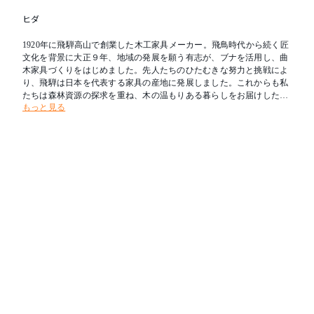
ヒダ
1920年に飛騨高山で創業した木工家具メーカー。飛鳥時代から続く匠
文化を背景に大正９年、地域の発展を願う有志が、ブナを活用し、曲
木家具づくりをはじめました。先人たちのひたむきな努力と挑戦によ
り、飛騨は日本を代表する家具の産地に発展しました。これからも私
たちは森林資源の探求を重ね、木の温もりある暮らしをお届けしたい
もっと見る
と考えます。新たな創造を可能とし、その魅力を求めて人々が集う場
所へ。創業の地である飛騨を「木工の聖地」とすることが飛騨産業の
志です。