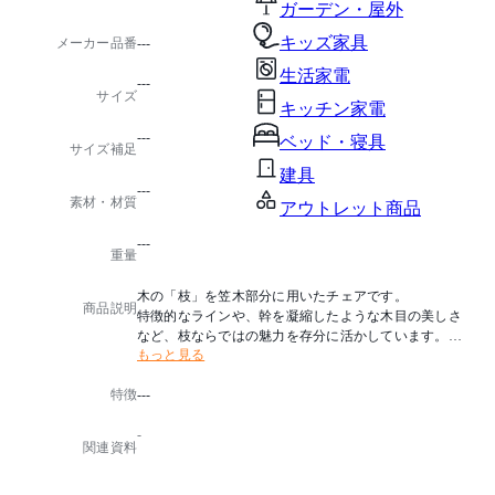
ガーデン・屋外
キッズ家具
メーカー品番
---
生活家電
---
サイズ
キッチン家電
---
ベッド・寝具
サイズ補足
建具
---
素材・材質
アウトレット商品
---
重量
木の「枝」を笠木部分に用いたチェアです。
商品説明
特徴的なラインや、幹を凝縮したような木目の美しさ
など、枝ならではの魅力を存分に活かしています。
もっと見る
※笠木にスギまたはヒノキ枝、小もたれ・脚にブナ、
特徴
---
座板にクリを使用しています。
-
関連資料