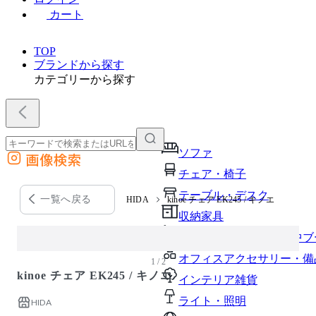
カート
TOP
ブランドから探す
カテゴリーから探す
ソファ
画像検索
外部サイトの商品をカートに追加
チェア・椅子
他のサイトで見つけた商品ページのURLを貼り付けて、カートに追加できます
テーブル・デスク
一覧へ戻る
HIDA
kinoe チェア EK245 / キノエ
収納家具
パーソナルブース・集中ブ
オフィスアクセサリー・備
1 / 2
kinoe チェア EK245 / キノエ
インテリア雑貨
ライト・照明
HIDA