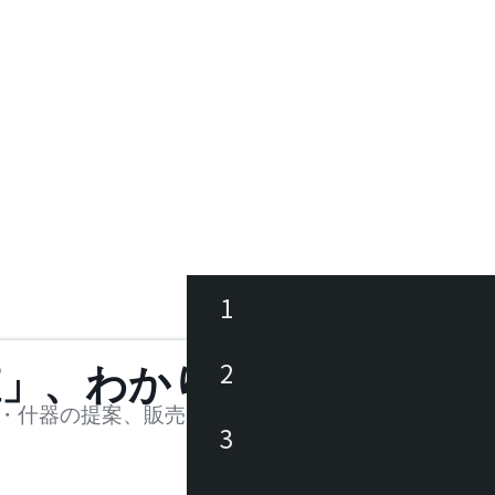
1
ース
2
値」、わかります。
品
・什器の提案、販売を行う法人様および個人事業主
3