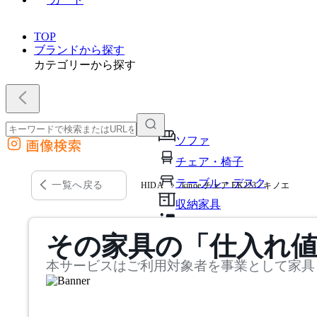
TOP
ブランドから探す
カテゴリーから探す
ソファ
画像検索
外部サイトの商品をカートに追加
チェア・椅子
他のサイトで見つけた商品ページのURLを貼り付けて、カートに追加できます
テーブル・デスク
一覧へ戻る
HIDA
kinoe チェア EK223 / キノエ
収納家具
パーソナルブース・集中ブ
その家具の「仕入れ
オフィスアクセサリー・備
本サービスはご利用対象者を事業として家具
インテリア雑貨
ライト・照明
ガーデン・屋外