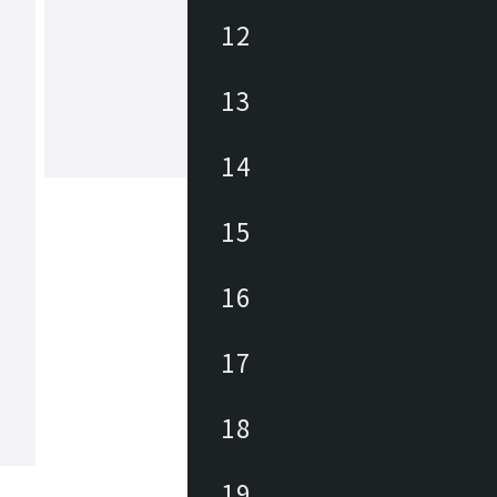
12
ヒダ
1920年に飛騨高山で創業した木工家具
13
ー。飛鳥時代から続く匠文化を背景に
年、地域の発展を願う有志が、ブナを
、曲木家具づくりをはじめました。先
のひたむきな努力と挑戦により、飛騨
14
もっと見る
を代表する家具の産地に発展しました
からも私たちは森林資源の探求を重ね
温もりある暮らしをお届けしたいと考
15
。新たな創造を可能とし、その魅力を
人々が集う場所へ。創業の地である飛
木工の聖地」とすることが飛騨産業の
16
。
17
18
19