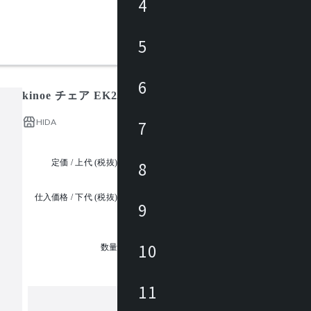
4
5
6
kinoe チェア EK223 / キノエ
HIDA
7
定価 / 上代 (税抜)
都度見積
8
仕入価格 / 下代 (税抜)
9
¥
1
10
数量
11