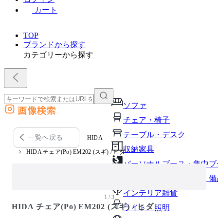
カート
TOP
ブランドから探す
カテゴリーから探す
ソファ
画像検索
外部サイトの商品をカートに追加
チェア・椅子
他のサイトで見つけた商品ページのURLを貼り付けて、カートに追加できます
テーブル・デスク
一覧へ戻る
HIDA
収納家具
HIDA チェア(Po) EM202 (スギ) / ヒダ
パーソナルブース・集中ブ
オフィスアクセサリー・備
インテリア雑貨
1 / 3
HIDA チェア(Po) EM202 (スギ) / ヒダ
ライト・照明