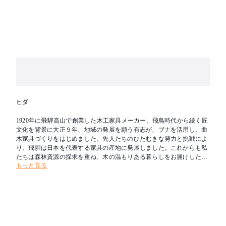
ヒダ
1920年に飛騨高山で創業した木工家具メーカー。飛鳥時代から続く匠
文化を背景に大正９年、地域の発展を願う有志が、ブナを活用し、曲
木家具づくりをはじめました。先人たちのひたむきな努力と挑戦によ
り、飛騨は日本を代表する家具の産地に発展しました。これからも私
たちは森林資源の探求を重ね、木の温もりある暮らしをお届けしたい
もっと見る
と考えます。新たな創造を可能とし、その魅力を求めて人々が集う場
所へ。創業の地である飛騨を「木工の聖地」とすることが飛騨産業の
志です。