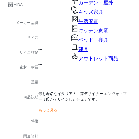
ガーデン・屋外
HIDA
キッズ家具
生活家電
メーカー品番
---
キッチン家電
---
サイズ
ベッド・寝具
建具
---
サイズ補足
アウトレット商品
---
素材・材質
---
重量
最も著名なイタリア人工業デザイナー エンツォ・マ
商品説明
ーリ氏がデザインしたチェアです。
もっと見る
※小もたれ・脚はスチールを使用しています。
特徴
---
-
関連資料