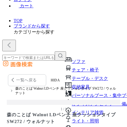
カート
TOP
ブランドから探す
カテゴリーから探す
ソファ
画像検索
外部サイトの商品をカートに追加
チェア・椅子
他のサイトで見つけた商品ページのURLを貼り付けて、カートに追加できます
テーブル・デスク
一覧へ戻る
HIDA
収納家具
森のことば Walnut LDベンチ 座クッションタイプ SW272 / ウォル
ナット
パーソナルブース・集中ブ
オフィスアクセサリー・備
1 / 1
インテリア雑貨
森のことば Walnut LDベンチ 座クッションタイプ
ライト・照明
SW272 / ウォルナット