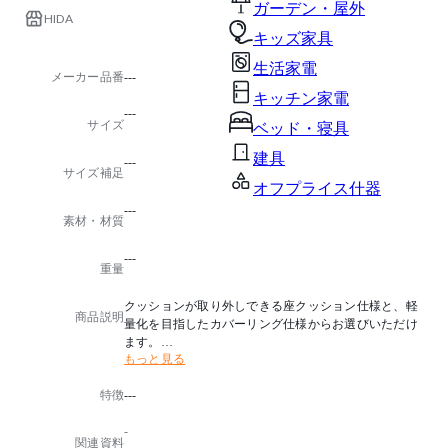
ガーデン・屋外
HIDA
キッズ家具
生活家電
メーカー品番
---
キッチン家電
---
サイズ
ベッド・寝具
建具
---
サイズ補足
オフプライス什器
---
素材・材質
---
重量
クッションが取り外しできる座クッション仕様と、軽
商品説明
量化を目指したカバーリング仕様からお選びいただけ
ます。
もっと見る
どちらも気軽にカバーのお手入れができます。
また高さも2サイズございます。
特徴
---
また、座カバー、座クッションの替えもございます。
-
詳細はお問い合わせください。
関連資料