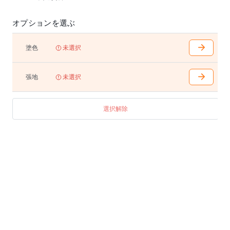
※座クッションはスナップで簡単に取り外しができま
オプションを選ぶ
す。
※本革仕様の場合、クッションの中央にステッチが入
ります。
塗色
未選択
張地
未選択
選択解除