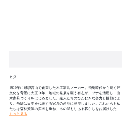
ヒダ
1920年に飛騨高山で創業した木工家具メーカー。飛鳥時代から続く匠
文化を背景に大正９年、地域の発展を願う有志が、ブナを活用し、曲
木家具づくりをはじめました。先人たちのひたむきな努力と挑戦によ
り、飛騨は日本を代表する家具の産地に発展しました。これからも私
たちは森林資源の探求を重ね、木の温もりある暮らしをお届けしたい
もっと見る
と考えます。新たな創造を可能とし、その魅力を求めて人々が集う場
所へ。創業の地である飛騨を「木工の聖地」とすることが飛騨産業の
志です。