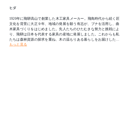
ヒダ
1920年に飛騨高山で創業した木工家具メーカー。飛鳥時代から続く匠
文化を背景に大正９年、地域の発展を願う有志が、ブナを活用し、曲
木家具づくりをはじめました。先人たちのひたむきな努力と挑戦によ
り、飛騨は日本を代表する家具の産地に発展しました。これからも私
たちは森林資源の探求を重ね、木の温もりある暮らしをお届けしたい
もっと見る
と考えます。新たな創造を可能とし、その魅力を求めて人々が集う場
所へ。創業の地である飛騨を「木工の聖地」とすることが飛騨産業の
志です。