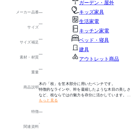
ガーデン・屋外
キッズ家具
メーカー品番
---
生活家電
---
サイズ
キッチン家電
---
ベッド・寝具
サイズ補足
建具
---
素材・材質
アウトレット商品
---
重量
木の「枝」を笠木部分に用いたベンチです。
商品説明
特徴的なラインや、幹を凝縮したような木目の美しさ
など、枝ならではの魅力を存分に活かしています。
もっと見る
※笠木にスギまたはヒノキ枝、小もたれ・脚にブナ、
特徴
---
座板にクリを使用しています。
-
関連資料