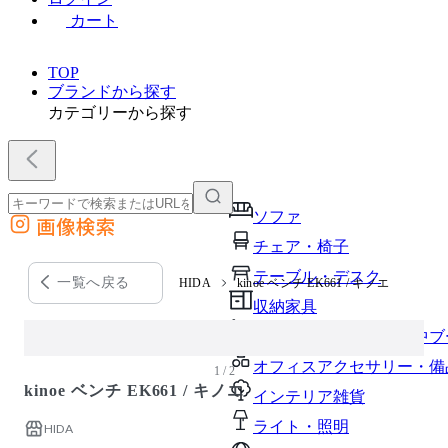
カート
TOP
ブランドから探す
カテゴリーから探す
ソファ
画像検索
外部サイトの商品をカートに追加
チェア・椅子
他のサイトで見つけた商品ページのURLを貼り付けて、カートに追加できます
テーブル・デスク
一覧へ戻る
HIDA
kinoe ベンチ EK661 / キノエ
収納家具
パーソナルブース・集中ブ
オフィスアクセサリー・備
1 / 2
kinoe ベンチ EK661 / キノエ
インテリア雑貨
ライト・照明
HIDA