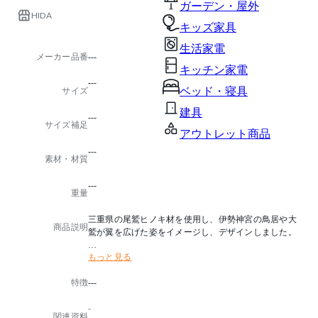
ガーデン・屋外
HIDA
キッズ家具
生活家電
メーカー品番
---
キッチン家電
---
ベッド・寝具
サイズ
建具
---
サイズ補足
アウトレット商品
---
素材・材質
---
重量
三重県の尾鷲ヒノキ材を使用し、伊勢神宮の鳥居や大
商品説明
鷲が翼を広げた姿をイメージし、デザインしました。
もっと見る
お届けまで3ヶ月から4ヶ月のお時間をいただきます。
ご注文後、納期をご連絡いたします。
特徴
---
※尾鷲ヒノキを使用しています。
※本革仕様の場合、クッションの中央にステッチが入
-
ります。
関連資料