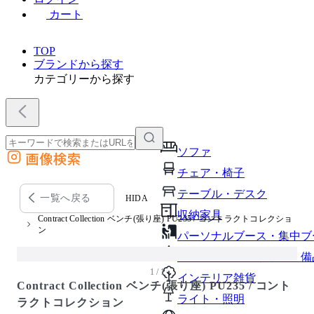
カート
TOP
ブランドから探す
カテゴリーから探す
ソファ
画像検索
外部サイトの商品をカートに追加
チェア・椅子
他のサイトで見つけた商品ページのURLを貼り付けて、カートに追加できます
テーブル・デスク
一覧へ戻る
HIDA
収納家具
Contract Collection ベンチ(張り座) PU235 / コントラクトコレクショ
ン
パーソナルブース・集中ブ
オフィスアクセサリー・備
1 / 1
インテリア雑貨
Contract Collection ベンチ(張り座) PU235 / コント
ライト・照明
ラクトコレクション