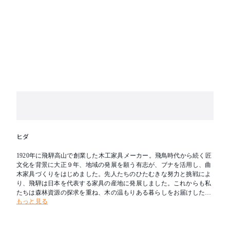
ヒダ
1920年に飛騨高山で創業した木工家具メーカー。飛鳥時代から続く匠
文化を背景に大正９年、地域の発展を願う有志が、ブナを活用し、曲
木家具づくりをはじめました。先人たちのひたむきな努力と挑戦によ
り、飛騨は日本を代表する家具の産地に発展しました。これからも私
たちは森林資源の探求を重ね、木の温もりある暮らしをお届けしたい
もっと見る
と考えます。新たな創造を可能とし、その魅力を求めて人々が集う場
所へ。創業の地である飛騨を「木工の聖地」とすることが飛騨産業の
志です。