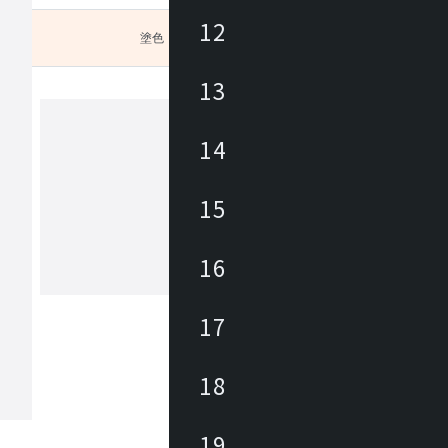
12
塗色
未選択
13
色をお
14
ヒダ
15
1920年に飛騨高山で創業した木工家具
ー。飛鳥時代から続く匠文化を背景に
年、地域の発展を願う有志が、ブナを
、曲木家具づくりをはじめました。先
16
のひたむきな努力と挑戦により、飛騨
もっと見る
を代表する家具の産地に発展しました
からも私たちは森林資源の探求を重ね
17
温もりある暮らしをお届けしたいと考
。新たな創造を可能とし、その魅力を
人々が集う場所へ。創業の地である飛
18
木工の聖地」とすることが飛騨産業の
。
19