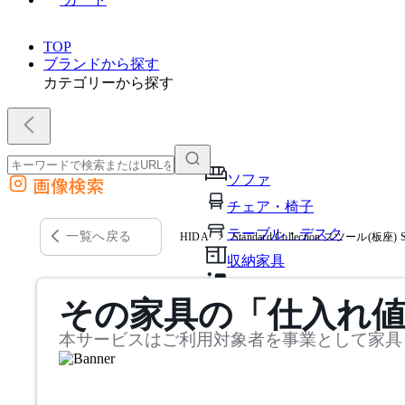
TOP
ブランドから探す
カテゴリーから探す
ソファ
画像検索
外部サイトの商品をカートに追加
チェア・椅子
他のサイトで見つけた商品ページのURLを貼り付けて、カートに追加できます
テーブル・デスク
一覧へ戻る
HIDA
Standard Collection スツール
収納家具
パーソナルブース・集中ブ
その家具の「仕入れ
オフィスアクセサリー・備
本サービスはご利用対象者を事業として家具
インテリア雑貨
ライト・照明
ガーデン・屋外