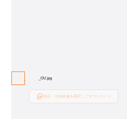
画像はイメージとなります[材種：ホワイトオーク 塗色：OU]。材種・塗
選び下さい。
商品・仕様画像を選択してダウンロード
ログイン後にご利用可能です