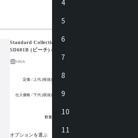
4
5
6
Standard Collection スツール(板座) SD601 (ホワイ
SD601B (ビーチ) / スタンダードコレクション
7
HIDA
8
定価 / 上代 (税抜)
都度見積
9
仕入価格 / 下代 (税抜)
¥
10
1
数量
11
オプションを選ぶ