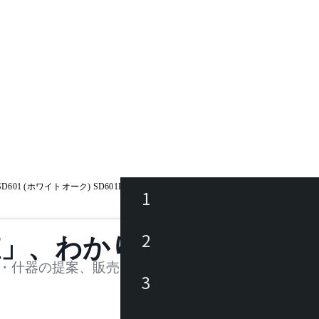
(板座) SD601 (ホワイトオーク) SD601B (ビーチ) / スタンダードコレクション
1
ース
2
値」、わかります。
品
・什器の提案、販売を行う法人様および個人事業主
3