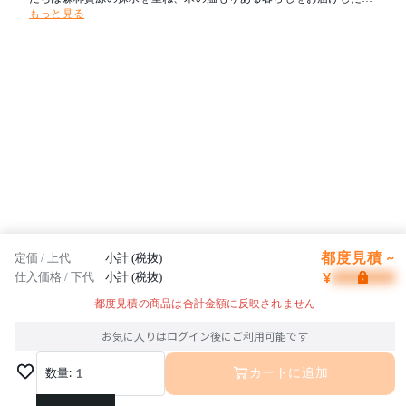
もっと見る
と考えます。新たな創造を可能とし、その魅力を求めて人々が集う場
所へ。創業の地である飛騨を「木工の聖地」とすることが飛騨産業の
志です。
都度見積 ~
定価 / 上代
小計 (税抜)
¥
仕入価格 / 下代
小計 (税抜)
都度見積の商品は合計金額に反映されません
お気に入りはログイン後にご利用可能です
数量:
1
カートに追加