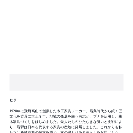
ヒダ
1920年に飛騨高山で創業した木工家具メーカー。飛鳥時代から続く匠
文化を背景に大正９年、地域の発展を願う有志が、ブナを活用し、曲
木家具づくりをはじめました。先人たちのひたむきな努力と挑戦によ
り、飛騨は日本を代表する家具の産地に発展しました。これからも私
たちは森林資源の探求を重ね、木の温もりある暮らしをお届けしたい