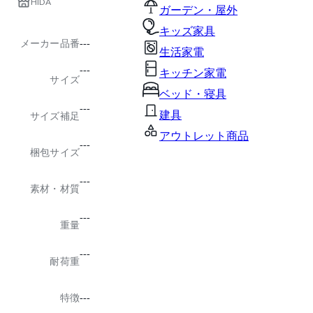
HIDA
ガーデン・屋外
キッズ家具
メーカー品番
---
生活家電
---
キッチン家電
サイズ
ベッド・寝具
---
建具
サイズ補足
アウトレット商品
---
梱包サイズ
---
素材・材質
---
重量
---
耐荷重
特徴
---