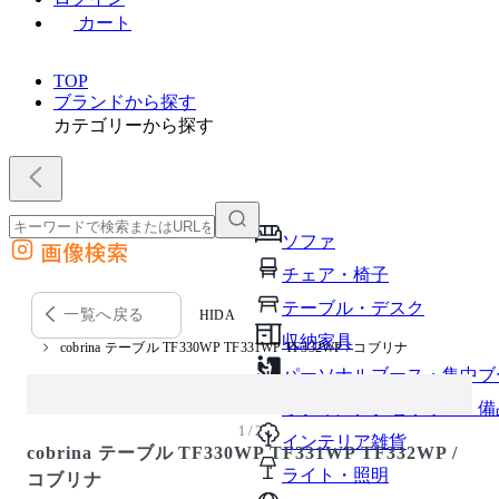
カート
TOP
ブランドから探す
カテゴリーから探す
ソファ
画像検索
外部サイトの商品をカートに追加
チェア・椅子
他のサイトで見つけた商品ページのURLを貼り付けて、カートに追加できます
テーブル・デスク
一覧へ戻る
HIDA
収納家具
cobrina テーブル TF330WP TF331WP TF332WP / コブリナ
パーソナルブース・集中ブ
オフィスアクセサリー・備
1 / 2
インテリア雑貨
cobrina テーブル TF330WP TF331WP TF332WP /
ライト・照明
コブリナ