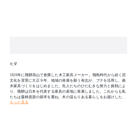
ヒダ
1920年に飛騨高山で創業した木工家具メーカー。飛鳥時代から続く匠
文化を背景に大正９年、地域の発展を願う有志が、ブナを活用し、曲
木家具づくりをはじめました。先人たちのひたむきな努力と挑戦によ
り、飛騨は日本を代表する家具の産地に発展しました。これからも私
たちは森林資源の探求を重ね、木の温もりある暮らしをお届けしたい
もっと見る
と考えます。新たな創造を可能とし、その魅力を求めて人々が集う場
所へ。創業の地である飛騨を「木工の聖地」とすることが飛騨産業の
志です。