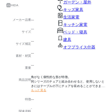
ガーデン・屋外
HIDA
キッズ家具
生活家電
メーカー品番
---
キッチン家電
---
サイズ
ベッド・寝具
建具
---
サイズ補足
オフプライス什器
---
素材・材質
---
重量
角がなく個性的な形が特徴。
商品説明
同シリーズのチェアと組み合わせると、使用しないと
きにはテーブルの下にチェアを収めることができます
もっと見る
。
特徴
---
-
関連資料