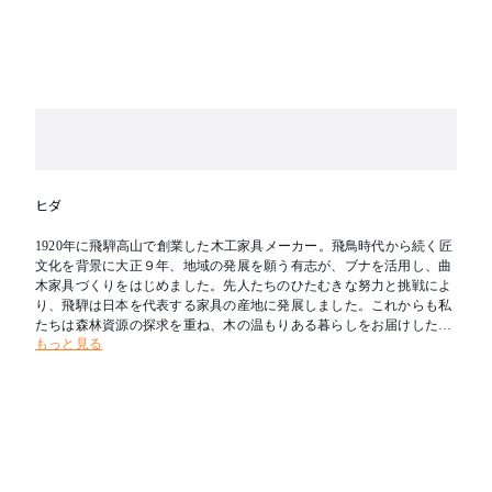
ヒダ
1920年に飛騨高山で創業した木工家具メーカー。飛鳥時代から続く匠
文化を背景に大正９年、地域の発展を願う有志が、ブナを活用し、曲
木家具づくりをはじめました。先人たちのひたむきな努力と挑戦によ
り、飛騨は日本を代表する家具の産地に発展しました。これからも私
たちは森林資源の探求を重ね、木の温もりある暮らしをお届けしたい
もっと見る
と考えます。新たな創造を可能とし、その魅力を求めて人々が集う場
所へ。創業の地である飛騨を「木工の聖地」とすることが飛騨産業の
志です。