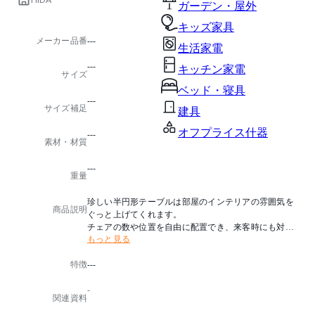
ガーデン・屋外
キッズ家具
メーカー品番
---
生活家電
---
キッチン家電
サイズ
ベッド・寝具
---
サイズ補足
建具
オフプライス什器
---
素材・材質
---
重量
珍しい半円形テーブルは部屋のインテリアの雰囲気を
商品説明
ぐっと上げてくれます。
チェアの数や位置を自由に配置でき、来客時にも対応
もっと見る
できます。
特徴
---
塗色はOF(オイル仕上げ)も可能です。
詳細につきましては、お問合わせください。
-
関連資料
⬛️サイズオーダーが可能です、お問い合わせください