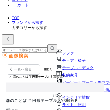
カート
TOP
ブランドから探す
カテゴリーから探す
ソファ
画像検索
外部サイトの商品をカートに追加
チェア・椅子
他のサイトで見つけた商品ページのURLを貼り付けて、カートに追加できます
テーブル・デスク
一覧へ戻る
HIDA
収納家具
森のことば 半円形テーブル SN390WP
パーソナルブース・集中ブ
オフィスアクセサリー・備
1 / 2
インテリア雑貨
森のことば 半円形テーブル SN390WP
ライト・照明
HIDA