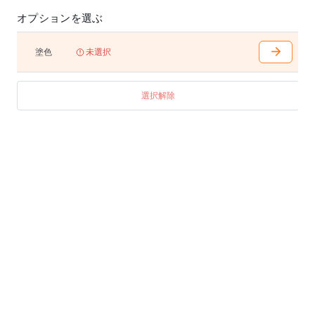
。
オプションを選ぶ
※材種が選べる商品は、材種によって価格が異なりま
す。
※天然木につき小節などが入る場合があります。
塗色
未選択
※受注生産のため、30日から45日のお時間を頂きます
。
ご注文後、納期を確認の上ご連絡いたします。
選択解除