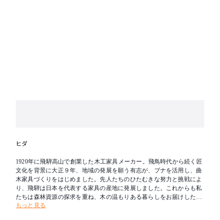
ヒダ
1920年に飛騨高山で創業した木工家具メーカー。飛鳥時代から続く匠
文化を背景に大正９年、地域の発展を願う有志が、ブナを活用し、曲
木家具づくりをはじめました。先人たちのひたむきな努力と挑戦によ
り、飛騨は日本を代表する家具の産地に発展しました。これからも私
たちは森林資源の探求を重ね、木の温もりある暮らしをお届けしたい
もっと見る
と考えます。新たな創造を可能とし、その魅力を求めて人々が集う場
所へ。創業の地である飛騨を「木工の聖地」とすることが飛騨産業の