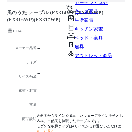
ガーデン・屋外
1 / 6
キッズ家具
風のうた テーブル (FX314WP)(FX315WP)
(FX316WP)(FX317WP)
生活家電
キッチン家電
HIDA
ベッド・寝具
建具
メーカー品番
---
アウトレット商品
---
サイズ
---
サイズ補足
---
素材・材質
---
重量
天然木からラインを抽出したウェーブラインを落とし
商品説明
込み、自然美を体現したテーブルです。
モダンな板脚タイプは4サイズからお選びいただけます
もっと見る
。