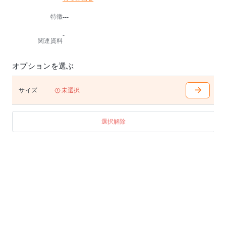
特徴
---
⬛️FX315・316・317WPは脚間寸法を変えることができ
ます。
-
⬛️長手方向の面型には、天然木のラインを模した加工
関連資料
が施されています。
※材種が選べる商品は、材種によって価格が異なりま
オプションを選ぶ
す。
※天然木につき小節などが入る場合があります。
※受注生産のため、30日から45日のお時間を頂きます
サイズ
未選択
。
ご注文後、納期を確認の上ご連絡いたします。
選択解除