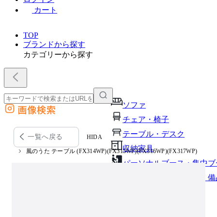
カート
TOP
ブランドから探す
カテゴリーから探す
ソファ
画像検索
外部サイトの商品をカートに追加
チェア・椅子
他のサイトで見つけた商品ページのURLを貼り付けて、カートに追加できます
テーブル・デスク
一覧へ戻る
HIDA
収納家具
風のうた テーブル (FX314WP)(FX315WP)(FX316WP)(FX317WP)
パーソナルブース・集中ブ
オフィスアクセサリー・備
インテリア雑貨
ライト・照明