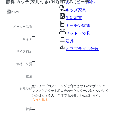
静穏 カウチ(左肘付き) WQ19CLB (ビーチ)
ガーデン・屋外
キッズ家具
HIDA
生活家電
キッチン家電
メーカー品番
---
ベッド・寝具
---
サイズ
建具
オフプライス什器
---
サイズ補足
---
素材・材質
---
重量
他シリーズのダイニングと合わせやすいデザインで、
商品説明
ソファとカウチを組み合わせたカウチスタイルのリビ
ングはもちろん、単体でもお使いいただけます。
もっと見る
カバーリング仕様なので気軽にお手入れができます。
特徴
---
塗色はON(オイル仕上げ)も可能です。
詳細につきましては、お問合わせください。