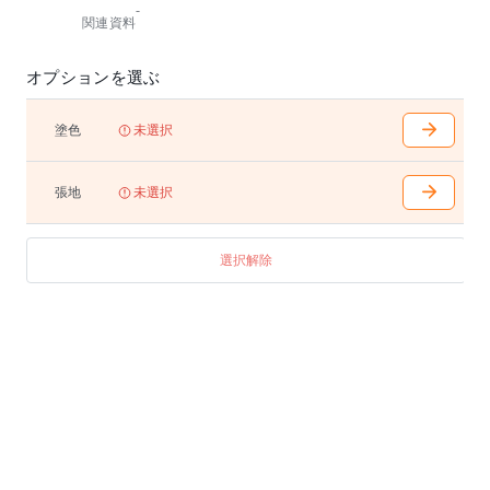
-
関連資料
⬛️座カバー、背カバーの替えもあります、お問い合わ
せください。
⬛️フェザー50%、シリコン綿50%のそれぞれの特長を
オプションを選ぶ
活かしたパッドをクッション表面に使用しています。
⬛️搬入の際、脚部を取り外すことができます。
塗色
未選択
※材種が選べる商品は、材種によって価格が異なりま
す。
※天然木につき小節などが入る場合があります。
張地
未選択
※張り布によって価格が異なります。
※受注生産のため、2ヶ月から3ヶ月のお時間を頂きま
す。
選択解除
ご注文後、納期を確認の上ご連絡いたします。