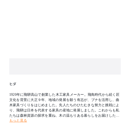
ヒダ
1920年に飛騨高山で創業した木工家具メーカー。飛鳥時代から続く匠
文化を背景に大正９年、地域の発展を願う有志が、ブナを活用し、曲
木家具づくりをはじめました。先人たちのひたむきな努力と挑戦によ
り、飛騨は日本を代表する家具の産地に発展しました。これからも私
たちは森林資源の探求を重ね、木の温もりある暮らしをお届けしたい
もっと見る
と考えます。新たな創造を可能とし、その魅力を求めて人々が集う場
所へ。創業の地である飛騨を「木工の聖地」とすることが飛騨産業の