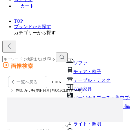
カート
TOP
ブランドから探す
カテゴリーから探す
ソファ
画像検索
外部サイトの商品をカートに追加
チェア・椅子
他のサイトで見つけた商品ページのURLを貼り付けて、カートに追加できます
テーブル・デスク
一覧へ戻る
HIDA
収納家具
静穏 カウチ(左肘付き) WQ19CLB (ビーチ)
パーソナルブース・集中ブ
オフィスアクセサリー・備
インテリア雑貨
ライト・照明
1 / 4