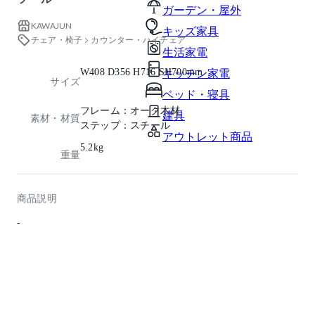
ガーデン・屋外
KAWAJUN
キッズ家具
チェア・椅子
カウンター・ハイチェア
生活家電
W408 D356 H716 SH700mm
キッチン家電
サイズ
ベッド・寝具
フレーム：オーク木材
建具
素材・材質
ステップ：スチール
アウトレット商品
5.2kg
重量
商品説明
-