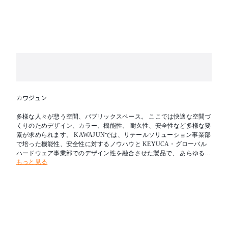
カワジュン
多様な人々が憩う空間、パブリックスペース。 ここでは快適な空間づ
くりのためデザイン、カラー、機能性、 耐久性、安全性など多様な要
素が求められます。 KAWAJUNでは、リテールソリューション事業部
で培った機能性、安全性に対するノウハウと KEYUCA・グローバル
ハードウェア事業部でのデザイン性を融合させた製品で、 あらゆる人
もっと見る
々が集うパブリックスペースに快適な環境をトータルコーディネート
致します。