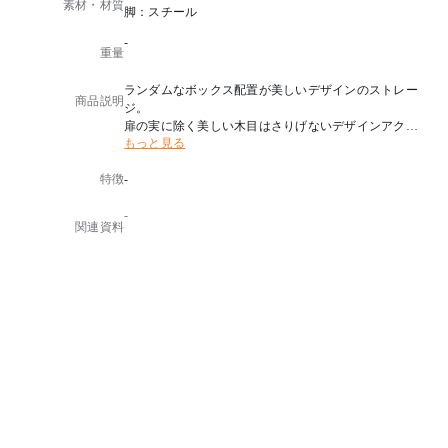
素材・材質
脚：スチール
-
重量
ランダムなボックス配置が美しいデザインのストレー
商品説明
ジ。
扉の実に除く美しい木目はさりげないデザインアクセ
もっと見る
ントになるだけでなく、他と差をつける優美で印象的
な空間を演出します。
特徴
-
■ブランドの特徴
-
・小規模、事務所オフィス(20-30坪)に入りやすい
関連資料
・レイアウトを変更しやすい
・作業スペースが作りやすい
・2ヶ月半いただければセミオーダー対応可能