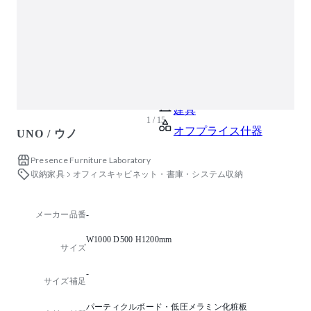
ガーデン・屋外
キッズ家具
生活家電
キッチン家電
ベッド・寝具
建具
1 / 15
オフプライス什器
UNO / ウノ
Presence Furniture Laboratory
収納家具
オフィスキャビネット・書庫・システム収納
メーカー品番
-
W1000 D500 H1200mm
サイズ
-
サイズ補足
パーティクルボード・低圧メラミン化粧板