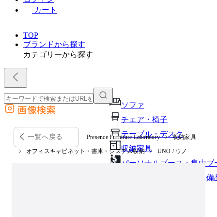
カート
TOP
ブランドから探す
カテゴリーから探す
ソファ
画像検索
外部サイトの商品をカートに追加
チェア・椅子
他のサイトで見つけた商品ページのURLを貼り付けて、カートに追加できます
テーブル・デスク
一覧へ戻る
Presence Furniture Laboratory
収納家具
収納家具
オフィスキャビネット・書庫・システム収納
UNO / ウノ
パーソナルブース・集中ブ
オフィスアクセサリー・備
インテリア雑貨
ライト・照明