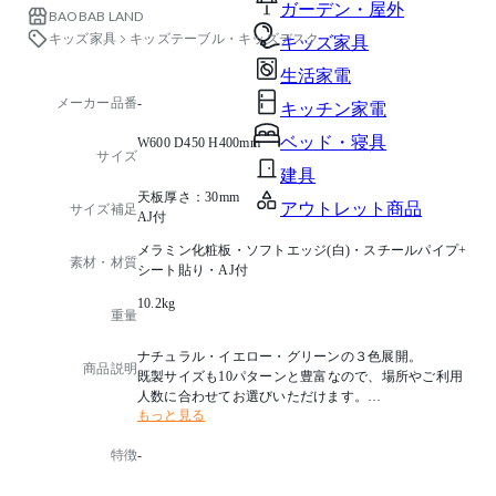
ガーデン・屋外
BAOBAB LAND
キッズ家具
キッズテーブル・キッズデスク
キッズ家具
生活家電
メーカー品番
-
キッチン家電
ベッド・寝具
W600 D450 H400mm
サイズ
建具
天板厚さ：30mm
アウトレット商品
サイズ補足
AJ付
メラミン化粧板・ソフトエッジ(白)・スチールパイプ+
素材・材質
シート貼り・AJ付
10.2kg
重量
ナチュラル・イエロー・グリーンの３色展開。
商品説明
既製サイズも10パターンと豊富なので、場所やご利用
人数に合わせてお選びいただけます。
もっと見る
・組立品での出荷となります。(脚：ビス止め仕様)
特徴
-
・別寸サイズをご希望の場合は別途お見積させていた
だきます。
-