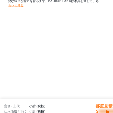
要な様々な能力を育みます。BAOBAB LANDは家具を通して、毎日
もっと見る
を楽しみながらぐんぐん成長していく子どもたちの「遊びたい」「使
いたい」という興味・関心に働きかけ、安心・安全を前提に “未来を
担う子どもたちの笑顔と、心と体の健やかな成長をサポートする場所
”を提案します。
都度見積 
定価 / 上代
小計 (税抜)
¥
仕入価格 / 下代
小計 (税抜)