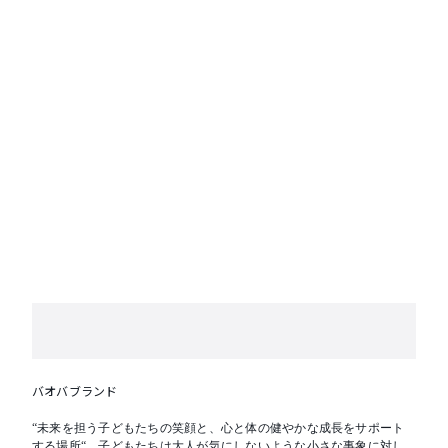
バオバブランド
“未来を担う子どもたちの笑顔と、心と体の健やかな成長をサポート
する場所“。子どもたちは大人が気にしないような小さな事象に対し