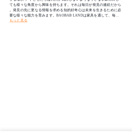
ても様々な角度から興味を持ちます。それは毎日が発見の連続だから
。発見の先に更なる情報を求める知的好奇心は未来を生きるために必
要な様々な能力を育みます。BAOBAB LANDは家具を通して、毎日
もっと見る
を楽しみながらぐんぐん成長していく子どもたちの「遊びたい」「使
いたい」という興味・関心に働きかけ、安心・安全を前提に “未来を
担う子どもたちの笑顔と、心と体の健やかな成長をサポートする場所
”を提案します。