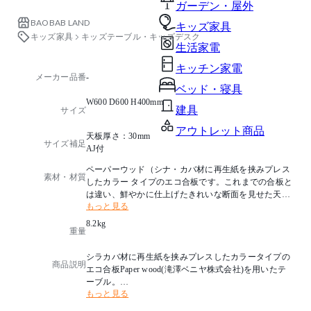
ガーデン・屋外
BAOBAB LAND
キッズ家具
キッズ家具
キッズテーブル・キッズデスク
生活家電
キッチン家電
メーカー品番
-
ベッド・寝具
W600 D600 H400mm
建具
サイズ
アウトレット商品
天板厚さ：30mm
サイズ補足
AJ付
ペーパーウッド（シナ・カバ材に再生紙を挟みプレス
素材・材質
したカラー タイプのエコ合板です。これまでの合板と
は違い、鮮やかに仕上げたきれいな断面を見せた天板
もっと見る
です。）
8.2kg
重量
シラカバ材に再生紙を挟みプレスしたカラータイプの
商品説明
エコ合板Paper wood(滝澤ベニヤ株式会社)を用いたテ
ーブル。
もっと見る
鮮やかに仕上げたきれいな積層断面がさりげないアク
セントとなっております。