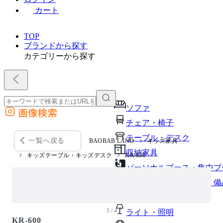
カート
TOP
ブランドから探す
カテゴリーから探す
ソファ
画像検索
外部サイトの商品をカートに追加
チェア・椅子
他のサイトで見つけた商品ページのURLを貼り付けて、カートに追加できます
テーブル・デスク
一覧へ戻る
BAOBAB LAND
キッズ家具
収納家具
キッズテーブル・キッズデスク
KR-600
パーソナルブース・集中ブ
オフィスアクセサリー・備
インテリア雑貨
1 / 4
ライト・照明
KR-600