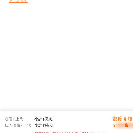
もっと見る
を楽しみながらぐんぐん成長していく子どもたちの「遊びたい」「使
いたい」という興味・関心に働きかけ、安心・安全を前提に “未来を
担う子どもたちの笑顔と、心と体の健やかな成長をサポートする場所
”を提案します。
都度見積 
定価 / 上代
小計 (税抜)
¥
仕入価格 / 下代
小計 (税抜)