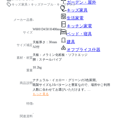
ガーデン・屋外
キッズ家具
キッズテーブル・キッズデスク
キッズ家具
生活家電
メーカー品番
-
キッチン家電
W600 D450 H400mm
サイズ
ベッド・寝具
建具
天板厚さ：30mm
サイズ補足
AJ付
オフプライス什器
天板：メラミン化粧板・ソフトエッジ
素材・材質
脚：スチールパイプ
10.2kg
重量
ナチュラル・イエロー・グリーンの3色展開。
商品説明
既製サイズも10パターンと豊富なので、場所やご利用
人数に合わせてお選びいただけます。
もっと見る
・組立品での出荷となります。(脚：ビス止め仕様)
特徴
-
・別寸サイズをご希望の場合は別途お見積させていた
だきます。
-
関連資料