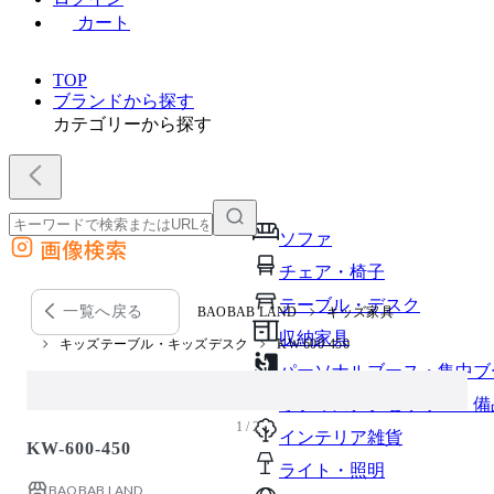
カート
TOP
ブランドから探す
カテゴリーから探す
ソファ
画像検索
外部サイトの商品をカートに追加
チェア・椅子
他のサイトで見つけた商品ページのURLを貼り付けて、カートに追加できます
テーブル・デスク
一覧へ戻る
BAOBAB LAND
キッズ家具
収納家具
キッズテーブル・キッズデスク
KW-600-450
パーソナルブース・集中ブ
オフィスアクセサリー・備
1 / 2
インテリア雑貨
KW-600-450
ライト・照明
BAOBAB LAND