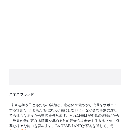
バオバブランド
“未来を担う子どもたちの笑顔と、心と体の健やかな成長をサポート
する場所“。子どもたちは大人が気にしないような小さな事象に対し
ても様々な角度から興味を持ちます。それは毎日が発見の連続だから
。発見の先に更なる情報を求める知的好奇心は未来を生きるために必
要な様々な能力を育みます。BAOBAB LANDは家具を通して、毎日