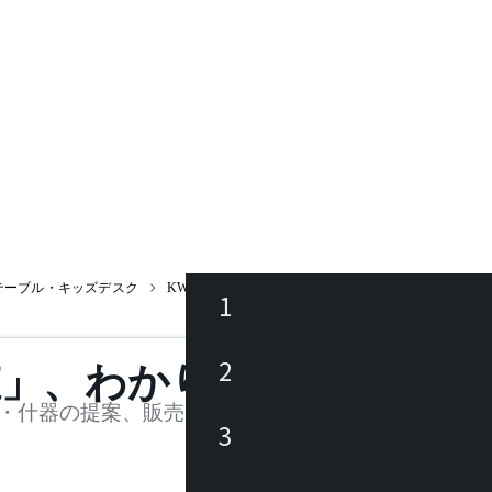
テーブル・キッズデスク
KW-600
1
ース
2
値」、わかります。
品
・什器の提案、販売を行う法人様および個人事業主
3