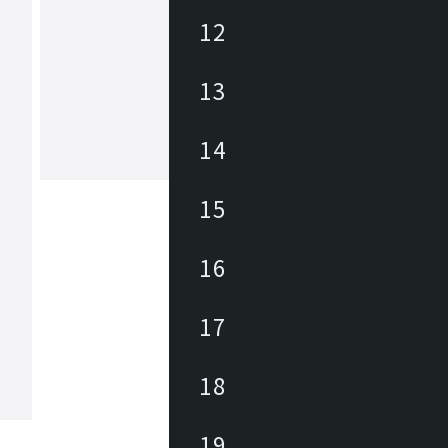
12
バオバブランド
13
“未来を担う子どもたちの笑顔と、心
健やかな成長をサポートする場所“。
たちは大人が気にしないような小さな
対しても様々な角度から興味を持ちま
14
れは毎日が発見の連続だから。発見の
もっと見る
なる情報を求める知的好奇心は未来を
ために必要な様々な能力を育みます。B
15
AB LANDは家具を通して、毎日を楽
がらぐんぐん成長していく子どもたち
びたい」「使いたい」という興味・関
16
きかけ、安心・安全を前提に “未来を
どもたちの笑顔と、心と体の健やかな
サポートする場所”を提案します。
17
18
19