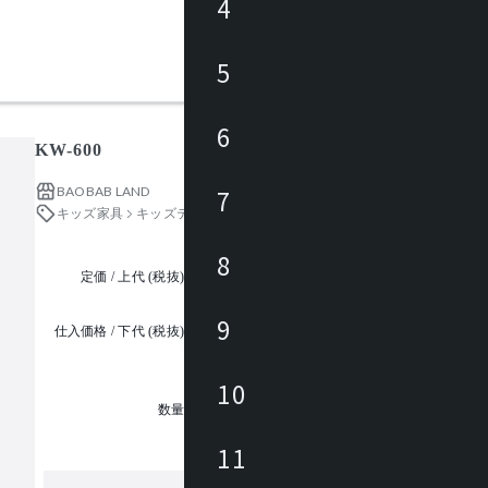
4
5
6
KW-600
BAOBAB LAND
7
キッズ家具
キッズテーブル・キッズデスク
8
定価 / 上代 (税抜)
都度見積
9
仕入価格 / 下代 (税抜)
¥
10
1
数量
11