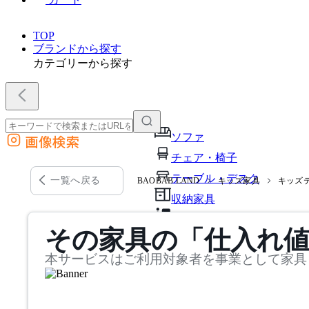
TOP
ブランドから探す
カテゴリーから探す
ソファ
画像検索
外部サイトの商品をカートに追加
チェア・椅子
他のサイトで見つけた商品ページのURLを貼り付けて、カートに追加できます
テーブル・デスク
一覧へ戻る
BAOBAB LAND
キッズ家具
キッズ
収納家具
パーソナルブース・集中ブ
その家具の「仕入れ
オフィスアクセサリー・備
本サービスはご利用対象者を事業として家具
インテリア雑貨
ライト・照明
ガーデン・屋外