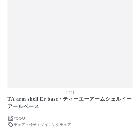
ガーデン・屋外
キッズ家具
生活家電
キッチン家電
ベッド・寝具
建具
アウトレット商品
1 / 21
TA arm shell Er base / ティーエーアームシェルイー
アールベース
TOOU
チェア・椅子
ダイニングチェア