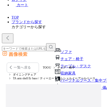
カート
TOP
ブランドから探す
カテゴリーから探す
ソファ
画像検索
外部サイトの商品をカートに追加
チェア・椅子
他のサイトで見つけた商品ページのURLを貼り付けて、カートに追加できます
テーブル・デスク
一覧へ戻る
TOOU
チェア・椅子
収納家具
ダイニングチェア
TA arm shell Er base / ティーエーアームシェルイーアールベース
パーソナルブース・集中ブ
オフィスアクセサリー・備
インテリア雑貨
ライト・照明