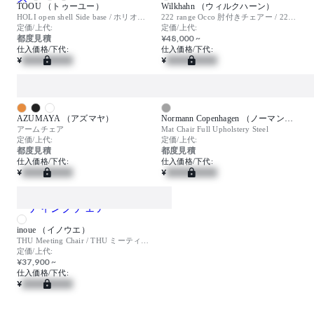
TOOU （トゥーユー）
Wilkhahn （ウィルクハーン）
HOLI open shell Side base / ホリオープンシェルサイドベース
222 range Occo 肘付きチェアー / 222レンジ オッコ
定価/上代:
定価/上代:
都度見積
¥48,000 ~
仕入価格/下代:
仕入価格/下代:
¥
¥
AZUMAYA （アズマヤ）
Normann Copenhagen （ノーマンコペンハーゲン）
アームチェア
Mat Chair Full Upholstery Steel
定価/上代:
定価/上代:
都度見積
都度見積
仕入価格/下代:
仕入価格/下代:
¥
¥
inoue （イノウエ）
THU Meeting Chair / THU ミーティングチェア
定価/上代:
¥37,900 ~
仕入価格/下代:
¥