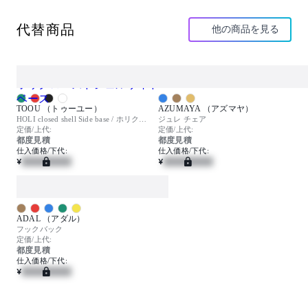
Taという一音節の音は、子供が最初に発するような単
純な言葉で、中国語では性別に関わらない普遍的な人
代替商品
他の商品を見る
間のアイデンティティを示します。
イスは実際のところ、人間にとってのモノであり、用
途に基づいて形作られています。
テーブルで食べたり、仕事をしたりする時の体の形に
そっ たものなのです。
眠ったり、人と待ち合わせしたり、人と交流したり、
TOOU （トゥーユー）
AZUMAYA （アズマヤ）
休んだりと、様々な状態をトレースしています。
HOLI closed shell Side base / ホリクローズドシェルサイドベース
ジュレ チェア
定価/上代:
定価/上代:
都度見積
都度見積
Taコレクションでは、人間工学と美学へのニーズに対
仕入価格/下代:
仕入価格/下代:
し、上品でシンプルなアイディアを提供したいと考え
¥
¥
ています。
1950年代のスタイルからインスピレーションを受けつ
つ、現代のニュアンスもわずかに加えています。
そのニュアンスとは、先進的でありながらも比較的シ
ンプルな構造で、奇をてらわない一般的なものです。
ADAL （アダル）
幅広いデザインソリュー ションが柔軟性となり強みと
フックバック
なっています。
定価/上代:
都度見積
仕入価格/下代:
本質的デザインの特徴として、流れるような波を思わ
¥
せる3つの台座と木を思わせるような5つのメタルチュ
ーブから選べるようになっています。
提案色の幅広さが現代的なテイストを反映していて、