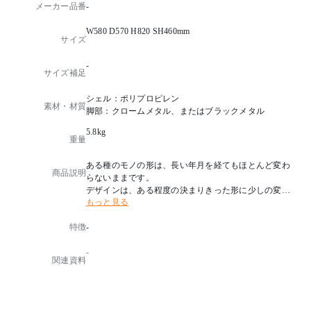
メーカー品番
-
W580 D570 H820 SH460mm
サイズ
-
サイズ補足
シェル：ポリプロピレン
素材・材質
脚部：クロームメタル、またはブラックメタル
5.8kg
重量
ある種のモノの形は、長い年月を経てもほとんど変わ
商品説明
らないままです。
デザインは、ある程度の決まりきった形に少しの変化
もっと見る
を加えることしかできません。
フォークや皿、イスといった日常的に使うモノは、そ
特徴
-
の存在や形があまりにも当たり前になっているのです
。
-
形は用途を反映しており、その美しさを損なうことは
関連資料
ありません。このことが、常に私たちのデザインの指
針となっています。
すなわち、自然な人間工学に直接的に誘発された流れ
るようなデザインです。