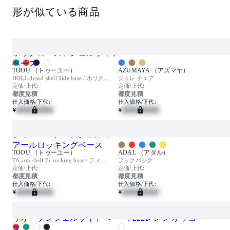
骨組みにシートクッションを追加することができます
形が似ている商品
。幾通りもの組み合わせが可能となっています。
TOOU （トゥーユー）
AZUMAYA （アズマヤ）
HOLI closed shell Side base / ホリクローズドシェルサイドベース
ジュレ チェア
定価/上代:
定価/上代:
都度見積
都度見積
仕入価格/下代:
仕入価格/下代:
¥
¥
TOOU （トゥーユー）
ADAL （アダル）
TA arm shell Er rocking base / ティーエーアームシェルイーアールロッキングベース
フックバック
定価/上代:
定価/上代:
都度見積
都度見積
仕入価格/下代:
仕入価格/下代:
¥
¥