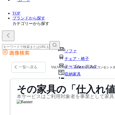
TOP
ブランドから探す
カテゴリーから探す
ソファ
画像検索
外部サイトの商品をカートに追加
チェア・椅子
他のサイトで見つけた商品ページのURLを貼り付けて、カートに追加できます
テーブル・デスク
一覧へ戻る
VALVANNE
WORKSTUDIO コンセント
収納家具
パーソナルブース・集中ブ
その家具の「仕入れ
オフィスアクセサリー・備
本サービスはご利用対象者を事業として家具
インテリア雑貨
ライト・照明
ガーデン・屋外