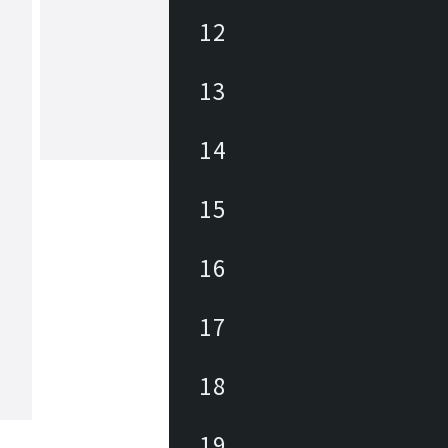
12
バルバーニ
VALVANNE(バルバーニ)はデスクや
13
の書斎家具製品を日本国内で製造・販
家具メーカーです。 デスクはサイズ
ションや種類が豊富であり、機能性を
動昇降デスクなど多数の商品を取り揃
14
もっと見る
りますので、 「ワークスタイルにあ
の書斎・オフィス」を実現いたします
15
16
17
18
19