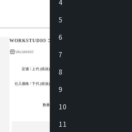
4
5
6
WORKSTUDIO コンセントボックス / ワークスタジオ
VALVANNE
7
定価 / 上代 (税抜)
¥8,600 ~
8
仕入価格 / 下代 (税抜)
9
¥
1
10
数量
11