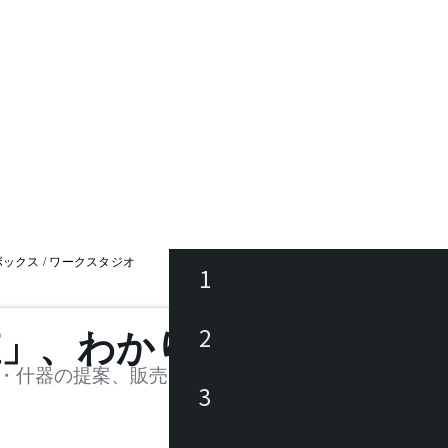
ボックス / ワークスタジオ
1
ース
2
値」、わかります。
品
・什器の提案、販売を行う法人様および個人事業主
3