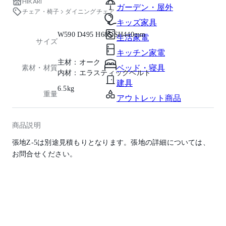
HIKARI
ガーデン・屋外
チェア・椅子
ダイニングチェア
キッズ家具
W590 D495 H685 SH440mm
生活家電
サイズ
キッチン家電
主材：オーク
ベッド・寝具
素材・材質
内材：エラスティックベルト
建具
6.5kg
重量
アウトレット商品
商品説明
張地Z-5は別途見積もりとなります。張地の詳細については、
お問合せください。