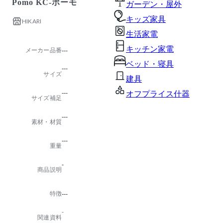
Pomo KC-ポーモ
ガーデン・屋外
キッズ家具
HIKARI
生活家電
キッチン家電
メーカー品番
---
ベッド・寝具
---
サイズ
建具
---
オフプライス什器
サイズ補足
---
素材・材質
---
重量
-
商品説明
特徴
---
-
関連資料