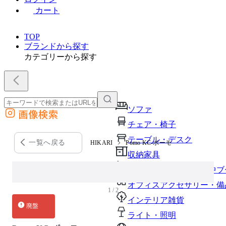
カート
TOP
ブランドから探す
カテゴリーから探す
ソファ
画像検索
外部サイトの商品をカートに追加
チェア・椅子
他のサイトで見つけた商品ページのURLを貼り付けて、カートに追加できます
テーブル・デスク
一覧へ戻る
HIKARI
Pomo KC-ポーモ
収納家具
パーソナルブース・集中ブ
オフィスアクセサリー・備
1 / 2
インテリア雑貨
廃盤
ライト・照明