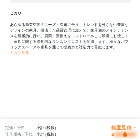
ヒカリ
あらゆる商業空間のニーズ・課題に合う、トレンドを外さない豊富な
デザインの家具。徹底した品質管理に加えて、家具類のメインテナン
スを積極的に行い、廃棄・買換えをコントロールして環境にも優しく
、家具に関する長期的なランニングコストを削減します。様々なパブ
リックスペースを家具を通じて提案力と対応力で貢献します。
もっと見る
都度見積 ~
定価 / 上代
小計 (税抜)
¥
仕入価格 / 下代
小計 (税抜)