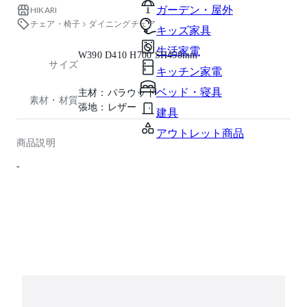
ガーデン・屋外
HIKARI
チェア・椅子
ダイニングチェア
キッズ家具
生活家電
W390 D410 H700 SH450mm
サイズ
キッチン家電
ベッド・寝具
主材：パラウッド
素材・材質
張地：レザー
建具
アウトレット商品
商品説明
-