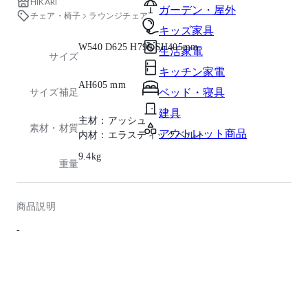
HIKARI
ガーデン・屋外
チェア・椅子
ラウンジチェア
キッズ家具
W540 D625 H790 SH405mm
生活家電
サイズ
キッチン家電
AH605 mm
ベッド・寝具
サイズ補足
建具
主材：アッシュ
素材・材質
アウトレット商品
内材：エラスティックベルト
9.4kg
重量
商品説明
-