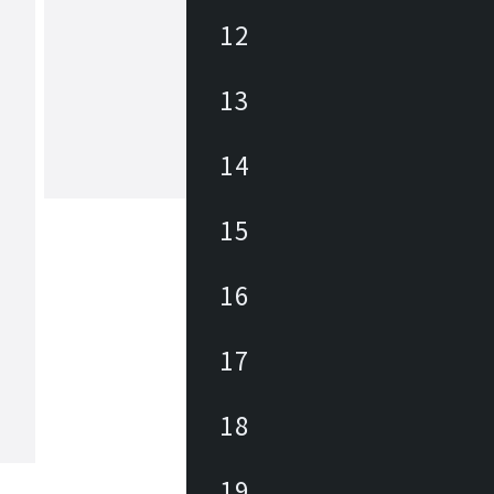
12
ヒカリ
13
あらゆる商業空間のニーズ・課題に合
レンドを外さない豊富なデザインの家
底した品質管理に加えて、家具類のメ
ナンスを積極的に行い、廃棄・買換え
14
トロールして環境にも優しく、家具に
もっと見る
長期的なランニングコストを削減しま
々なパブリックスペースを家具を通じ
15
力と対応力で貢献します。
16
17
18
19