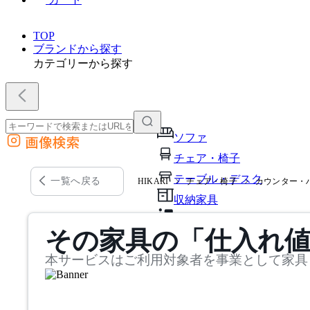
TOP
ブランドから探す
カテゴリーから探す
ソファ
画像検索
外部サイトの商品をカートに追加
チェア・椅子
他のサイトで見つけた商品ページのURLを貼り付けて、カートに追加できます
テーブル・デスク
一覧へ戻る
HIKARI
チェア・椅子
カウンター・
収納家具
パーソナルブース・集中ブ
その家具の「仕入れ
オフィスアクセサリー・備
本サービスはご利用対象者を事業として家具
インテリア雑貨
ライト・照明
ガーデン・屋外