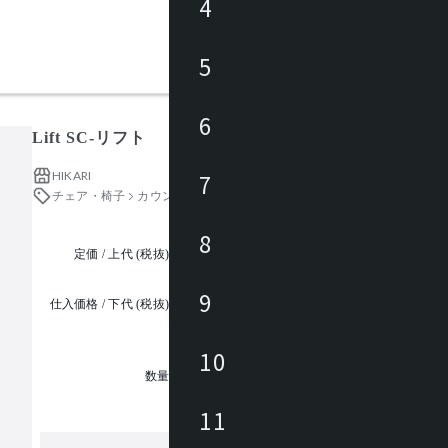
4
5
6
Lift SC-リフト
HIKARI
7
チェア・椅子
カウンター・ハイチェア
8
定価 / 上代 (税抜)
都度見積
9
仕入価格 / 下代 (税抜)
¥
10
1
数量
11