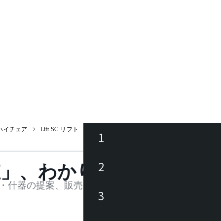
ハイチェア
Lift SC-リフト
1
ース
2
値」、わかります。
品
・什器の提案、販売を行う法人様および個人事業主
3