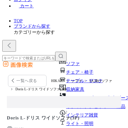
カート
TOP
ブランドから探す
カテゴリーから探す
画像検索
ソファ
外部サイトの商品をカートに追加
チェア・椅子
他のサイトで見つけた商品ページのURLを貼り付けて、カートに追加できます
テーブル・デスク
一覧へ戻る
HIKARI
ソファ
3人掛けソファ
収納家具
Doris L-ドリス ワイドソファ(3P)
パーソナルブース・集中ブー
オフィスアクセサリー・備品
1 / 2
インテリア雑貨
Doris L-ドリス ワイドソファ(3P)
ライト・照明