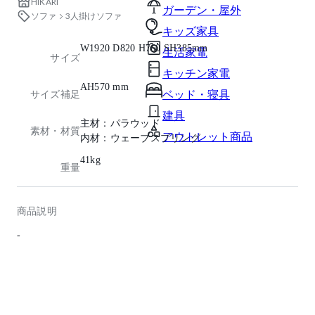
HIKARI
ガーデン・屋外
ソファ
3人掛けソファ
キッズ家具
W1920 D820 H760 SH385mm
生活家電
サイズ
キッチン家電
AH570 mm
ベッド・寝具
サイズ補足
建具
主材：パラウッド
素材・材質
アウトレット商品
内材：ウェーブスプリング
41kg
重量
商品説明
-