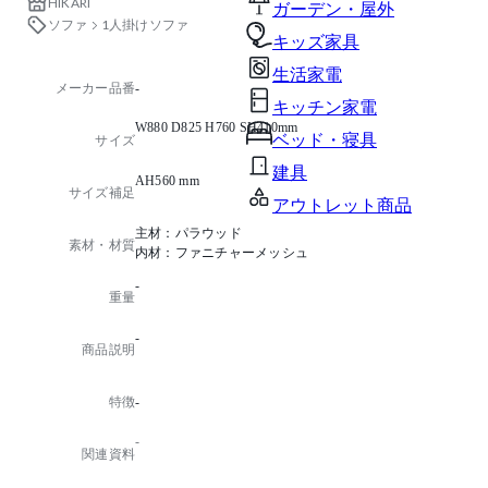
HIKARI
ガーデン・屋外
ソファ
1人掛けソファ
キッズ家具
生活家電
メーカー品番
-
キッチン家電
W880 D825 H760 SH410mm
ベッド・寝具
サイズ
建具
AH560 mm
サイズ補足
アウトレット商品
主材：パラウッド
素材・材質
内材：ファニチャーメッシュ
-
重量
-
商品説明
特徴
-
-
関連資料