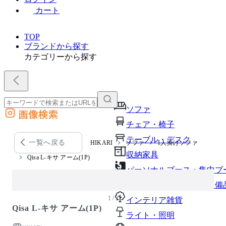
カート
TOP
ブランドから探す
カテゴリーから探す
ソファ
画像検索
外部サイトの商品をカートに追加
チェア・椅子
他のサイトで見つけた商品ページのURLを貼り付けて、カートに追加できます
テーブル・デスク
一覧へ戻る
HIKARI
ソファ
1人掛けソファ
収納家具
Qisa L-キサ アーム(1P)
パーソナルブース・集中ブ
オフィスアクセサリー・備
1 / 2
インテリア雑貨
Qisa L-キサ アーム(1P)
ライト・照明