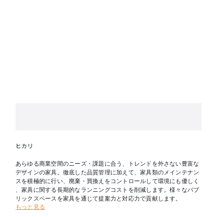
ヒカリ
あらゆる商業空間のニーズ・課題に合う、トレンドを外さない豊富な
デザインの家具。徹底した品質管理に加えて、家具類のメインテナン
スを積極的に行い、廃棄・買換えをコントロールして環境にも優しく
、家具に関する長期的なランニングコストを削減します。様々なパブ
リックスペースを家具を通じて提案力と対応力で貢献します。
もっと見る