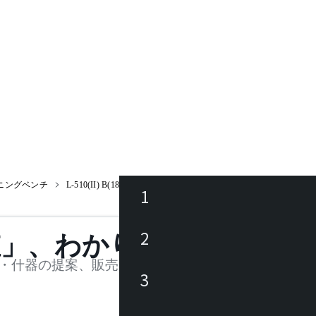
ニングベンチ
L-510(II) B(18)
1
ース
2
値」、わかります。
品
・什器の提案、販売を行う法人様および個人事業主
3