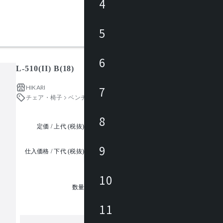
4
5
6
L-510(II) B(18)
HIKARI
7
チェア・椅子
ベンチ・ダイニングベンチ
8
定価 / 上代 (税抜)
都度見積
9
仕入価格 / 下代 (税抜)
¥
10
1
数量
11