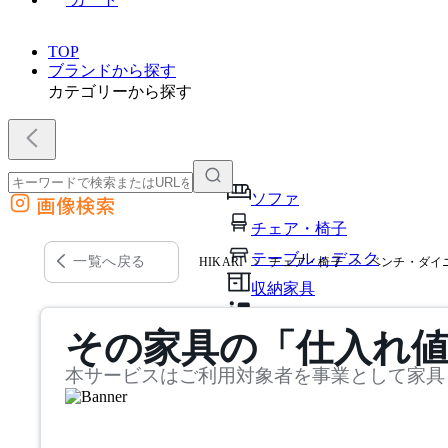
TOP
ブランドから探す
カテゴリーから探す
ソファ
画像検索
外部サイトの商品をカートに追加
チェア・椅子
他のサイトで見つけた商品ページのURLを貼り付けて、カートに追加できます
テーブル・デスク
一覧へ戻る
HIKARI
チェア・椅子
ベンチ・ダイ
収納家具
パーソナルブース・集中ブ
その家具の「仕入れ
オフィスアクセサリー・備
本サービスはご利用対象者を事業として家具
インテリア雑貨
ライト・照明
ガーデン・屋外