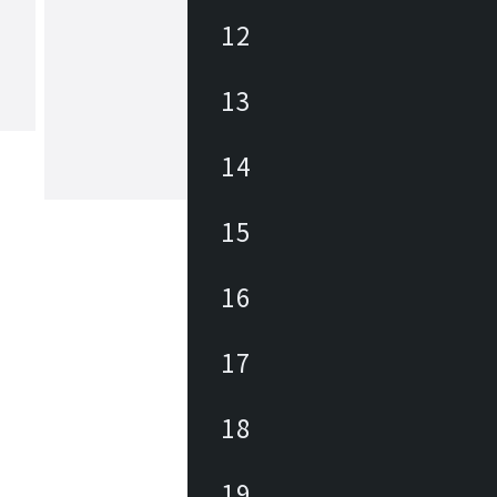
12
ヒカリ
13
あらゆる商業空間のニーズ・課題に合
レンドを外さない豊富なデザインの家
底した品質管理に加えて、家具類のメ
ナンスを積極的に行い、廃棄・買換え
14
トロールして環境にも優しく、家具に
もっと見る
長期的なランニングコストを削減しま
々なパブリックスペースを家具を通じ
15
力と対応力で貢献します。
16
17
18
19