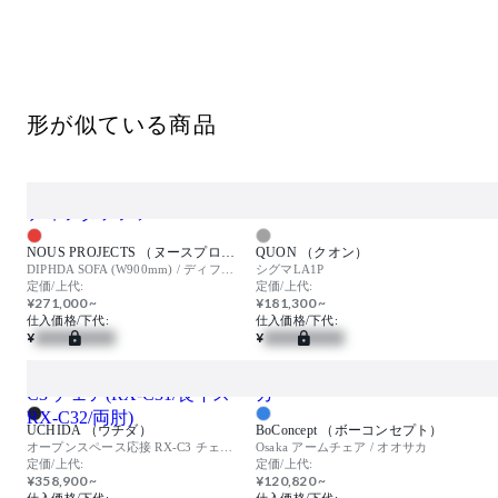
形が似ている商品
NOUS PROJECTS （ヌースプロジェクツ）
QUON （クオン）
DIPHDA SOFA (W900mm) / ディフダソファ
シグマLA1P
定価/上代:
定価/上代:
¥271,000 ~
¥181,300 ~
仕入価格/下代:
仕入価格/下代:
¥
¥
UCHIDA （ウチダ）
BoConcept （ボーコンセプト）
オープンスペース応接 RX-C3 チェア(RX-C31/長イス・RX-C32/両肘)
Osaka アームチェア / オオサカ
定価/上代:
定価/上代:
¥358,900 ~
¥120,820 ~
仕入価格/下代:
仕入価格/下代: