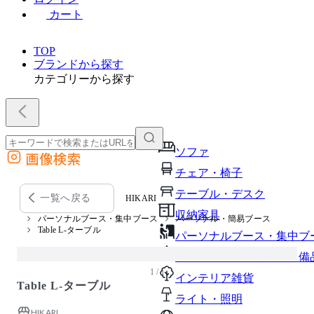
カート
TOP
ブランドから探す
カテゴリーから探す
ソファ
画像検索
外部サイトの商品をカートに追加
チェア・椅子
他のサイトで見つけた商品ページのURLを貼り付けて、カートに追加できます
テーブル・デスク
一覧へ戻る
HIKARI
収納家具
パーソナルブース・集中ブース
パーソナル・簡易ブース
Table L-ターブル
パーソナルブース・集中ブ
オフィスアクセサリー・備
1 / 1
インテリア雑貨
Table L-ターブル
ライト・照明
HIKARI