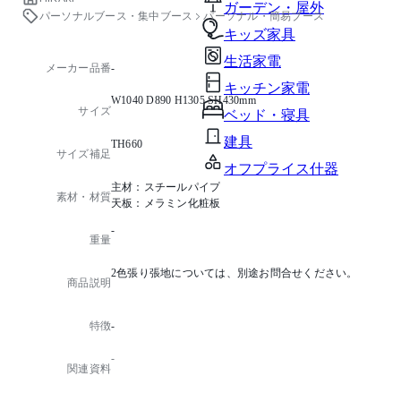
ガーデン・屋外
パーソナルブース・集中ブース
パーソナル・簡易ブース
キッズ家具
生活家電
メーカー品番
-
キッチン家電
W1040 D890 H1305 SH430mm
サイズ
ベッド・寝具
建具
TH660
サイズ補足
オフプライス什器
主材：スチールパイプ
素材・材質
天板：メラミン化粧板
-
重量
2色張り張地については、別途お問合せください。
商品説明
特徴
-
-
関連資料