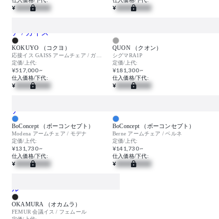
¥
¥
KOKUYO （コクヨ）
QUON （クオン）
応接イス GAISS アームチェア / ガイス
シグマRA1P
定価/上代:
定価/上代:
¥517,000 ~
¥181,300 ~
仕入価格/下代:
仕入価格/下代:
¥
¥
BoConcept （ボーコンセプト）
BoConcept （ボーコンセプト）
Modena アームチェア / モデナ
Berne アームチェア / ベルネ
定価/上代:
定価/上代:
¥131,730 ~
¥141,730 ~
仕入価格/下代:
仕入価格/下代:
¥
¥
OKAMURA （オカムラ）
FEMUR 会議イス / フェムール
定価/上代: