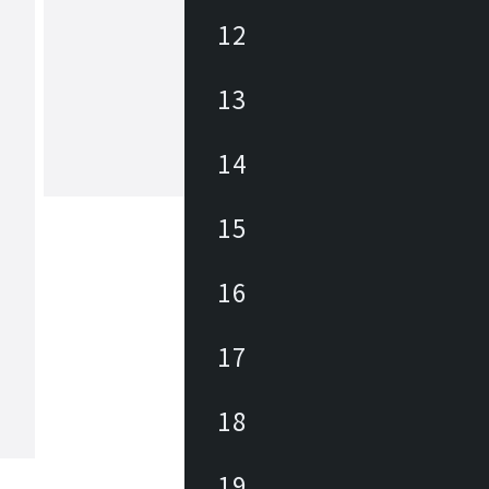
12
ヒカリ
13
あらゆる商業空間のニーズ・課題に合
レンドを外さない豊富なデザインの家
底した品質管理に加えて、家具類のメ
ナンスを積極的に行い、廃棄・買換え
14
トロールして環境にも優しく、家具に
もっと見る
長期的なランニングコストを削減しま
々なパブリックスペースを家具を通じ
15
力と対応力で貢献します。
16
17
18
19