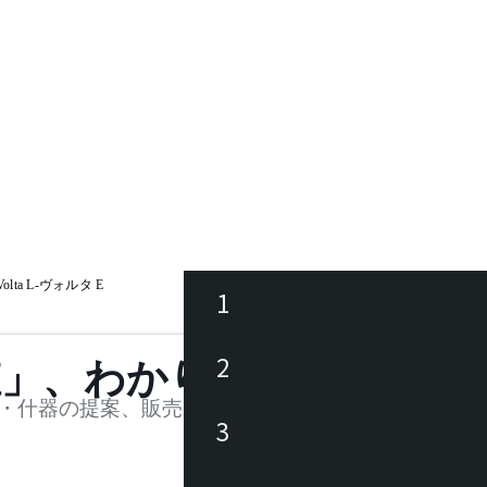
Volta L-ヴォルタ E
1
ース
2
値」、わかります。
品
・什器の提案、販売を行う法人様および個人事業主
3