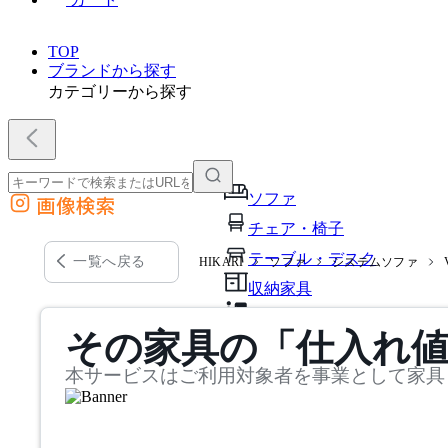
TOP
ブランドから探す
カテゴリーから探す
ソファ
画像検索
外部サイトの商品をカートに追加
チェア・椅子
他のサイトで見つけた商品ページのURLを貼り付けて、カートに追加できます
テーブル・デスク
一覧へ戻る
HIKARI
ソファ
システムソファ
収納家具
パーソナルブース・集中ブ
その家具の「仕入れ
オフィスアクセサリー・備
本サービスはご利用対象者を事業として家具
インテリア雑貨
ライト・照明
ガーデン・屋外