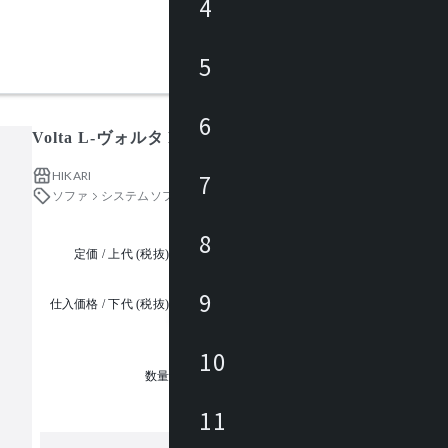
4
5
6
Volta L-ヴォルタ E
HIKARI
7
ソファ
システムソファ
8
定価 / 上代 (税抜)
都度見積
9
仕入価格 / 下代 (税抜)
¥
10
1
数量
11