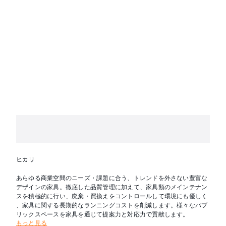
ヒカリ
あらゆる商業空間のニーズ・課題に合う、トレンドを外さない豊富な
デザインの家具。徹底した品質管理に加えて、家具類のメインテナン
スを積極的に行い、廃棄・買換えをコントロールして環境にも優しく
、家具に関する長期的なランニングコストを削減します。様々なパブ
リックスペースを家具を通じて提案力と対応力で貢献します。
もっと見る