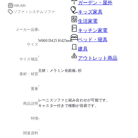
ガーデン・屋外
HIKARI
ソファ
システムソファ
キッズ家具
生活家電
メーカー品番
-
キッチン家電
ベッド・寝具
W600 D425 H425mm
サイズ
建具
-
アウトレット商品
サイズ補足
主材：メラミン化粧板､杉
素材・材質
-
重量
レーニスソファと組み合わせが可能です。
商品説明
キャスター付きで移動が容易です。
特徴
-
-
関連資料