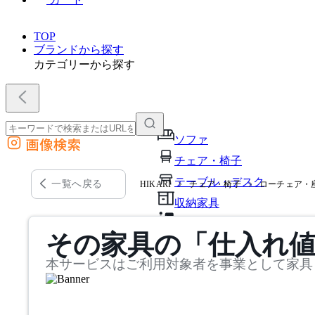
TOP
ブランドから探す
カテゴリーから探す
ソファ
画像検索
外部サイトの商品をカートに追加
チェア・椅子
他のサイトで見つけた商品ページのURLを貼り付けて、カートに追加できます
テーブル・デスク
一覧へ戻る
HIKARI
チェア・椅子
ローチェア・
収納家具
パーソナルブース・集中ブ
その家具の「仕入れ
オフィスアクセサリー・備
本サービスはご利用対象者を事業として家具
インテリア雑貨
ライト・照明
ガーデン・屋外