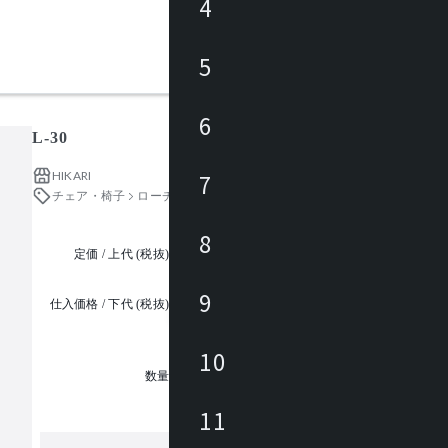
4
5
6
L-30
HIKARI
7
チェア・椅子
ローチェア・座椅子
8
定価 / 上代 (税抜)
都度見積
9
仕入価格 / 下代 (税抜)
¥
10
1
数量
11