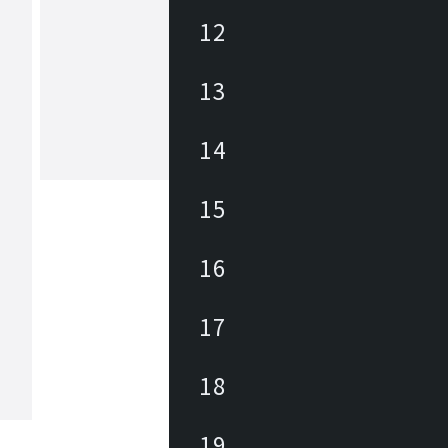
12
ヒカリ
13
あらゆる商業空間のニーズ・課題に合
レンドを外さない豊富なデザインの家
底した品質管理に加えて、家具類のメ
ナンスを積極的に行い、廃棄・買換え
14
トロールして環境にも優しく、家具に
もっと見る
長期的なランニングコストを削減しま
々なパブリックスペースを家具を通じ
15
力と対応力で貢献します。
16
17
18
19