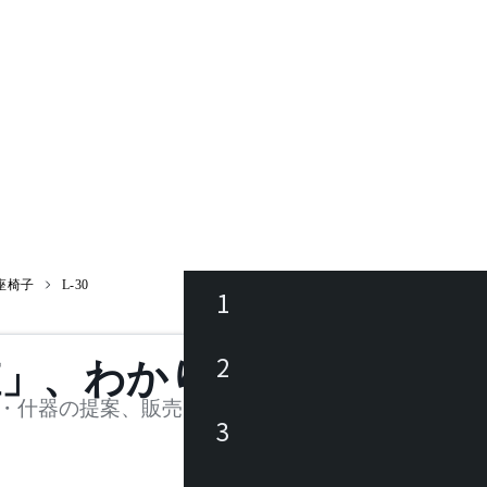
座椅子
L-30
1
ース
2
値」、わかります。
品
・什器の提案、販売を行う法人様および個人事業主
3