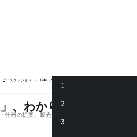
・ビーズクッション
Folia フォリア サポートクッション
1
ース
2
値」、わかります。
品
・什器の提案、販売を行う法人様および個人事業主
3