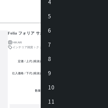
4
5
6
Folia フォリア サポートクッション
HIKARI
7
インテリア雑貨
クッション・ビーズクッション
8
定価 / 上代 (税抜)
都度見積
9
仕入価格 / 下代 (税抜)
¥
10
1
数量
11