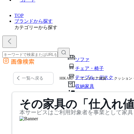
TOP
ブランドから探す
カテゴリーから探す
ソファ
画像検索
外部サイトの商品をカートに追加
チェア・椅子
他のサイトで見つけた商品ページのURLを貼り付けて、カートに追加できます
テーブル・デスク
一覧へ戻る
HIKARI
インテリア雑貨
クッション
収納家具
パーソナルブース・集中ブ
その家具の「仕入れ
オフィスアクセサリー・備
本サービスはご利用対象者を事業として家具
インテリア雑貨
ライト・照明
ガーデン・屋外