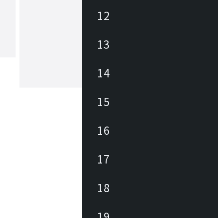
12
ヒカリ
13
あらゆる商業空間のニーズ・課題に合
レンドを外さない豊富なデザインの家
底した品質管理に加えて、家具類のメ
ナンスを積極的に行い、廃棄・買換え
14
トロールして環境にも優しく、家具に
もっと見る
長期的なランニングコストを削減しま
々なパブリックスペースを家具を通じ
15
力と対応力で貢献します。
16
17
18
19