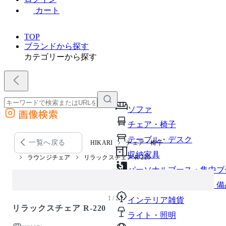
カート
TOP
ブランドから探す
カテゴリーから探す
ソファ
画像検索
外部サイトの商品をカートに追加
チェア・椅子
他のサイトで見つけた商品ページのURLを貼り付けて、カートに追加できます
テーブル・デスク
一覧へ戻る
HIKARI
チェア・椅子
収納家具
ラウンジチェア
リラックスチェア R-220
パーソナルブース・集中ブ
オフィスアクセサリー・備
1 / 2
インテリア雑貨
リラックスチェア R-220
ライト・照明