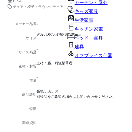
HIKARI
ガーデン・屋外
チェア・椅子
ラウンジチェア
キッズ家具
生活家電
メーカー品番
-
キッチン家電
W620 D670 H760 SH390mm
ベッド・寝具
サイズ
建具
-
サイズ補足
オフプライス什器
主材：籐、補強部革巻
素材・材質
-
重量
張地：B25-04
商品説明
別張品をご希望の場合はお問い合わせください。
特徴
-
-
関連資料