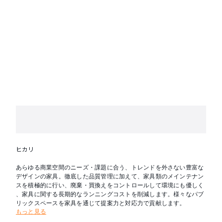
ヒカリ
あらゆる商業空間のニーズ・課題に合う、トレンドを外さない豊富な
デザインの家具。徹底した品質管理に加えて、家具類のメインテナン
スを積極的に行い、廃棄・買換えをコントロールして環境にも優しく
、家具に関する長期的なランニングコストを削減します。様々なパブ
リックスペースを家具を通じて提案力と対応力で貢献します。
もっと見る