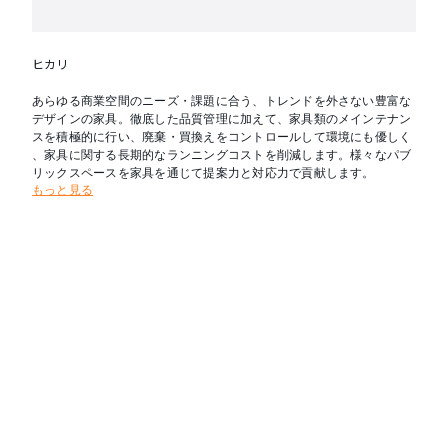
ヒカリ
あらゆる商業空間のニーズ・課題に合う、トレンドを外さない豊富な
デザインの家具。徹底した品質管理に加えて、家具類のメインテナン
スを積極的に行い、廃棄・買換えをコントロールして環境にも優しく
、家具に関する長期的なランニングコストを削減します。様々なパブ
リックスペースを家具を通じて提案力と対応力で貢献します。
もっと見る