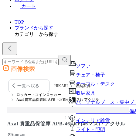
カート
TOP
ブランドから探す
カテゴリーから探す
ソファ
画像検索
外部サイトの商品をカートに追加
チェア・椅子
他のサイトで見つけた商品ページのURLを貼り付けて、カートに追加できます
テーブル・デスク
一覧へ戻る
HIKARI
収納家具
収納家具
ロッカー・コインロッカー
Axal 貴重品保管庫 APB-46FRF(46マス) / アクサル
パーソナルブース・集中ブ
オフィスアクセサリー・備
1 / 1
インテリア雑貨
Axal 貴重品保管庫 APB-46FRF(46マス) / アクサル
ライト・照明
HIKARI