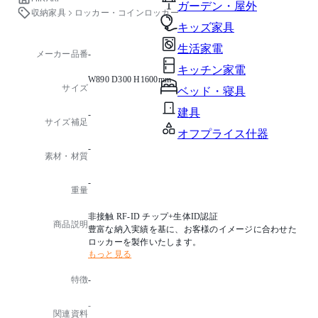
ガーデン・屋外
収納家具
ロッカー・コインロッカー
キッズ家具
生活家電
メーカー品番
-
キッチン家電
W890 D300 H1600mm
サイズ
ベッド・寝具
建具
-
サイズ補足
オフプライス什器
-
素材・材質
-
重量
非接触 RF-ID チップ+生体ID認証
商品説明
豊富な納入実績を基に、お客様のイメージに合わせた
ロッカーを製作いたします。
もっと見る
特徴
-
-
関連資料