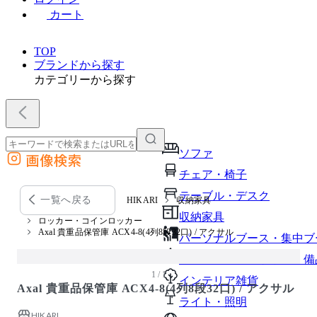
カート
TOP
ブランドから探す
カテゴリーから探す
ソファ
画像検索
外部サイトの商品をカートに追加
チェア・椅子
他のサイトで見つけた商品ページのURLを貼り付けて、カートに追加できます
テーブル・デスク
一覧へ戻る
HIKARI
収納家具
収納家具
ロッカー・コインロッカー
Axal 貴重品保管庫 ACX4-8(4列8段32口) / アクサル
パーソナルブース・集中ブ
オフィスアクセサリー・備
1 / 1
インテリア雑貨
Axal 貴重品保管庫 ACX4-8(4列8段32口) / アクサル
ライト・照明
HIKARI