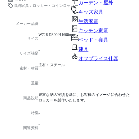
ガーデン・屋外
収納家具
ロッカー・コインロッカー
キッズ家具
生活家電
メーカー品番
-
キッチン家電
W728 D300 H1600mm
サイズ
ベッド・寝具
建具
-
サイズ補足
オフプライス什器
主材：スチール
素材・材質
-
重量
豊富な納入実績を基に、お客様のイメージに合わせた
商品説明
ロッカーを製作いたします。
特徴
-
-
関連資料