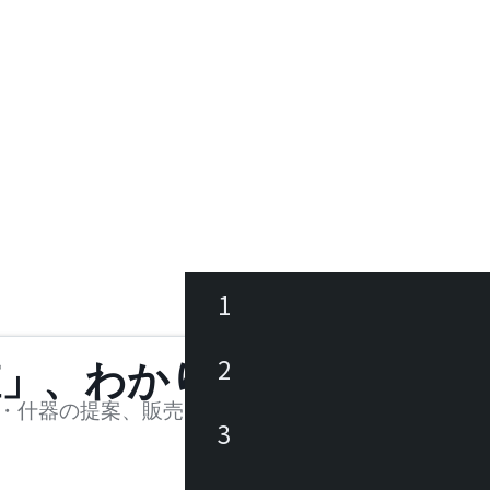
1
ース
2
値」、わかります。
品
・什器の提案、販売を行う法人様および個人事業主
3