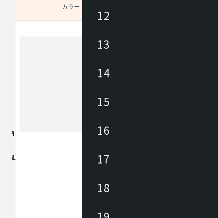
カラー
未選択
12
13
デュエンデ
14
ときを育むアートファニチャー 空間
すそれぞれの物語。 DUENDEは、 「
15
人」と「つかうモノ」が共存する時間
にしています。 人がつかうということは、
使い勝手のいいものであり 空間に置
16
もっと見る
ことは、 暮らしに彩りを与えるもの
ています。つかっても、置いてあるだ
心地がいいアート感覚のインテリアた
17
内外のプロダクトデザイナーとともに
上ないシンプルを目指して生み出され
す。『くつろぎや誰かをもてなす空間
く寄りそえるモノであってほしい』 そんな想
18
いとともに、 日々のストーリーが豊
ことを願っています。
19