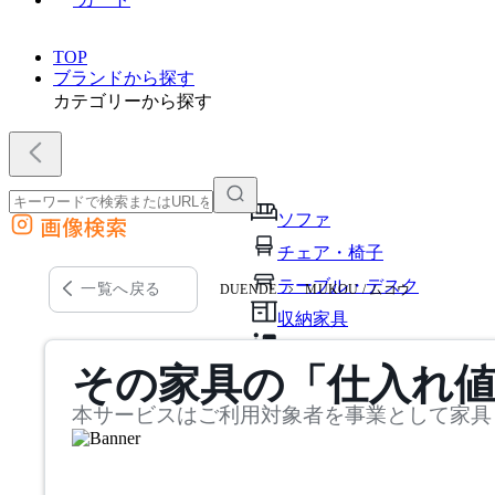
TOP
ブランドから探す
カテゴリーから探す
ソファ
画像検索
外部サイトの商品をカートに追加
チェア・椅子
他のサイトで見つけた商品ページのURLを貼り付けて、カートに追加できます
テーブル・デスク
一覧へ戻る
DUENDE
MUKOU / ムコウ
収納家具
パーソナルブース・集中ブ
その家具の「仕入れ
オフィスアクセサリー・備
本サービスはご利用対象者を事業として家具
インテリア雑貨
ライト・照明
ガーデン・屋外