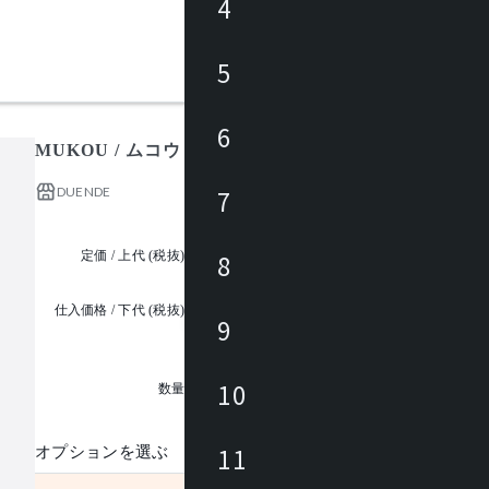
4
5
6
MUKOU / ムコウ
DUENDE
7
定価 / 上代 (税抜)
¥15,000 ~
8
仕入価格 / 下代 (税抜)
9
¥
1
10
数量
11
オプションを選ぶ