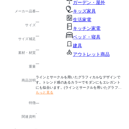
ガーデン・屋外
キッズ家具
メーカー品番
---
生活家電
---
サイズ
キッチン家電
---
ベッド・寝具
サイズ補足
建具
---
素材・材質
アウトレット商品
---
重量
ラインとサークルを用いたグラフィカルなデザインで
商品説明
す。トレンド感のあるカラーでモダンにもエレガント
にも似合います。(ラインとサークルを用いたグラフィ
もっと見る
カルなデザインラグ)
特徴
---
■納期に関する特記事項
海外からの取り寄せ商品のため、お届けまで約1.5ヶ月
-
程度いただきます。納期確認は、問い合せフォームよ
関連資料
り、商品名とカラー名をお問い合わせください。ご注
文後のキャンセルは原則お受けできません。予めご了