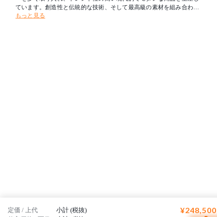
ています。創造性と伝統的な技術、そして最高級の素材を組み合わせ
もっと見る
たそのコレクションは、生産拠点はインドやネパールとフランスから
離れていますが、定期的な視察によって現地での生産管理をしっかり
行い、社会・環境についての国際的基準が遵守されています。
¥248,500
定価 / 上代
小計 (税抜)