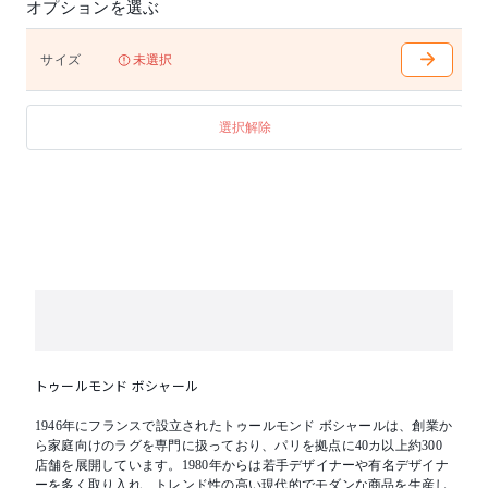
承ください。
オプションを選ぶ
■大型商品の搬入についての注意事項
お申し込みの前に、搬入経路を必ずご確認ください。
サイズ
未選択
梱包サイズ表記はあくまで目安となります。お部屋に
搬入できずに返品される場合は、中途解約となり、中
途解約手数料及び往復送料をご負担いただきます。予
選択解除
めご了承ください。
トゥールモンド ボシャール
1946年にフランスで設立されたトゥールモンド ボシャールは、創業か
ら家庭向けのラグを専門に扱っており、パリを拠点に40カ以上約300
店舗を展開しています。1980年からは若手デザイナーや有名デザイナ
ーを多く取り入れ、トレンド性の高い現代的でモダンな商品を生産し