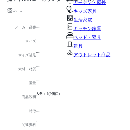
ガーデン・屋外
Utility
キッズ家具
生活家電
メーカー品番
---
キッチン家電
ベッド・寝具
---
サイズ
建具
---
アウトレット商品
サイズ補足
---
素材・材質
---
重量
入数：1(2個口)
商品説明
特徴
---
-
関連資料