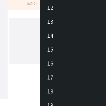
座カラー
未選択
12
13
)
ユーティリティ
14
Utility(ユーティリティ)は、お値打ち
なホーム・オフィス商品ブランドです
15
ィス向けでは事務イスやロビーチェア
テーブル・作業デスクから、キャビネ
パーテーション、備品が幅広くライン
16
もっと見る
。カタログには企業から家庭までご使
だけるアイテムを約3700点掲載してい
17
18
19