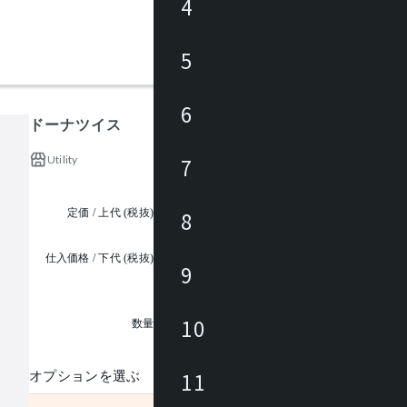
4
5
6
ドーナツイス
Utility
7
定価 / 上代 (税抜)
¥5,400 ~
8
仕入価格 / 下代 (税抜)
9
¥
1
10
数量
11
オプションを選ぶ