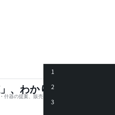
1
ース
2
値」、わかります。
品
・什器の提案、販売を行う法人様および個人事業主
3