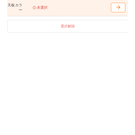
天板カラ
未選択
ー
選択解除