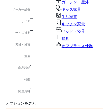
ガーデン・屋外
キッズ家具
メーカー品番
---
生活家電
---
サイズ
キッチン家電
---
ベッド・寝具
サイズ補足
建具
---
素材・材質
オフプライス什器
---
重量
-
商品説明
特徴
---
-
関連資料
オプションを選ぶ